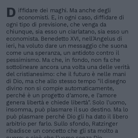
D
iffidare dei maghi. Ma anche degli
economisti. E, in ogni caso, diffidare di
ogni tipo di previsione, che venga da
chiunque, sia esso un ciarlatano, sia esso un
economista. Benedetto XVI, nell'Angelus di
ieri, ha voluto dare un messaggio che suona
come una speranza, un antidoto contro il
pessimismo. Ma che, in fondo, non fa che
sottolineare ancora una volta una delle verità
del cristianesimo: che il futuro è nelle mani
di Dio, ma che allo stesso tempo "il disegno
divino non si compie automaticamente,
perché è un progetto d'amore, e l'amore
genera libertà e chiede libertà". Solo l'uomo,
insomma, può plasmare il suo destino. Ma lo
può plasmare perché Dio gli ha dato il libero
arbitrio per farlo. Sullo sfondo, Ratzinger
ribadisce un concetto che gli sta molto a
cuore: e cioè che l'uomo senza Dio