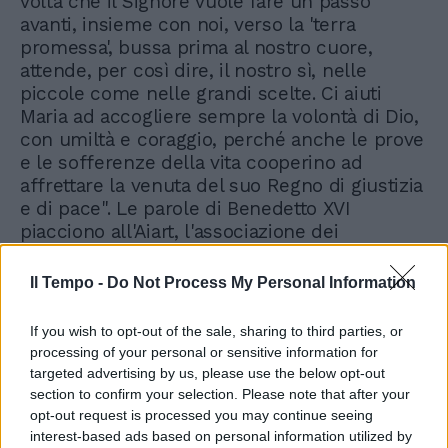
volta che il Signore vuole fare un passo
avanti, insieme con noi, verso la 'terra
promessa', bussa prima al nostro cuore,
attende, per così dire, il nostro sì, nelle
piccole come nelle grandi scelte. Ci aiuti
Maria ad accogliere sempre la volontà di Dio,
con umiltà e coraggio, perché anche le prove
e le sofferenze della vita cooperino ad
affrettare la venuta del suo Regno di giustizia
e di pace". Le parole di Benedetto XVI
piacciono all'Aiart, l'associazione dei
telespettatori cattolici che nei giorni scorsi ha
polemizzato contro l'oroscopo in tv, e che si
Il Tempo -
Do Not Process My Personal Information
lamenta dello spazio e della "credibilità
assolutamente fuori luogo" concessi dalla tv
If you wish to opt-out of the sale, sharing to third parties, or
a maghi, astrologi e cartomanti. Benedetto XVI
processing of your personal or sensitive information for
non si è riferito alla polemica dei giorni
targeted advertising by us, please use the below opt-out
scorsi. Ha voluto, piuttosto, dare un
section to confirm your selection. Please note that after your
messaggio universale di speranza. Anche
opt-out request is processed you may continue seeing
questo è nel suo stile: non intervenire
interest-based ads based on personal information utilized by