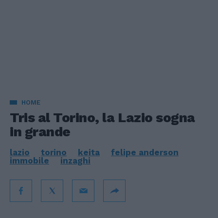
HOME
Tris al Torino, la Lazio sogna
in grande
lazio
torino
keita
felipe anderson
immobile
inzaghi