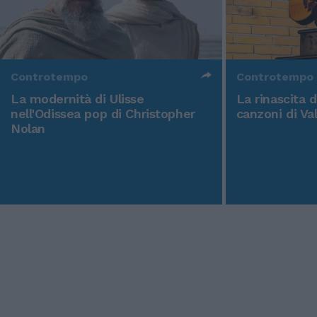
Controtempo
Controtempo
La modernità di Ulisse
La rinascita 
nell'Odissea pop di Christopher
canzoni di Va
Nolan