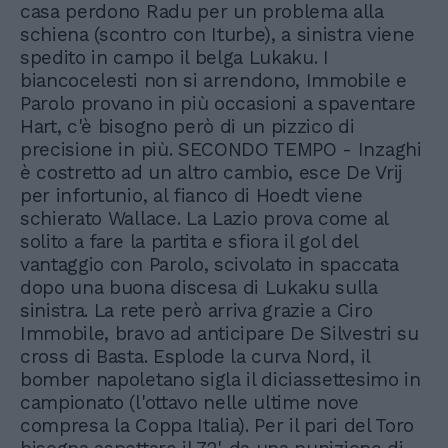
casa perdono Radu per un problema alla
schiena (scontro con Iturbe), a sinistra viene
spedito in campo il belga Lukaku. I
biancocelesti non si arrendono, Immobile e
Parolo provano in più occasioni a spaventare
Hart, c'è bisogno però di un pizzico di
precisione in più. SECONDO TEMPO - Inzaghi
è costretto ad un altro cambio, esce De Vrij
per infortunio, al fianco di Hoedt viene
schierato Wallace. La Lazio prova come al
solito a fare la partita e sfiora il gol del
vantaggio con Parolo, scivolato in spaccata
dopo una buona discesa di Lukaku sulla
sinistra. La rete però arriva grazie a Ciro
Immobile, bravo ad anticipare De Silvestri su
cross di Basta. Esplode la curva Nord, il
bomber napoletano sigla il diciassettesimo in
campionato (l'ottavo nelle ultime nove
compresa la Coppa Italia). Per il pari del Toro