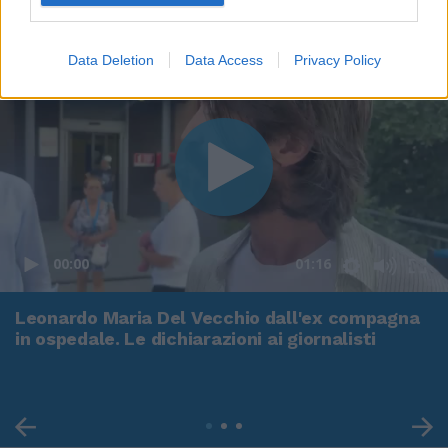
Data Deletion
Data Access
Privacy Policy
00:00
01:16
Leonardo Maria Del Vecchio dall'ex compagna
in ospedale. Le dichiarazioni ai giornalisti