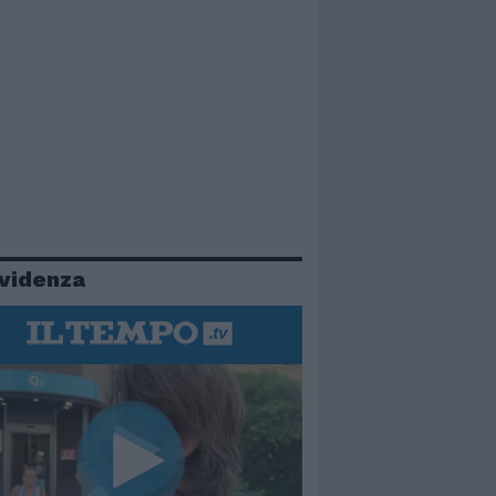
evidenza