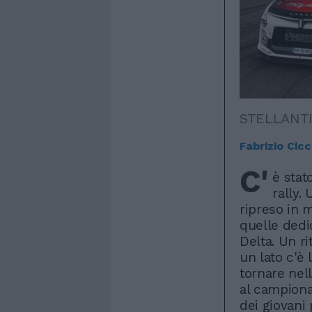
STELLANT
Fabrizio Cicci
C'
è stat
rally.
ripreso in 
quelle dedi
Delta. Un r
un lato c'è
tornare nel
al campiona
dei giovani 