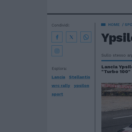
HOME
SP
Condividi:
Ypsil
Sullo stesso a
Lancia Ypsil
Esplora:
"Turbo 100"
Lancia
Stellantis
wrc rally
ypsilon
sport