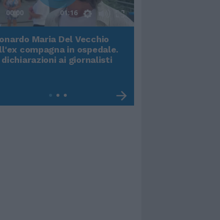
00:00
01:16
onardo Maria Del Vecchio
Terremoto, viene g
ll'ex compagna in ospedale.
video impressiona
 dichiarazioni ai giornalisti