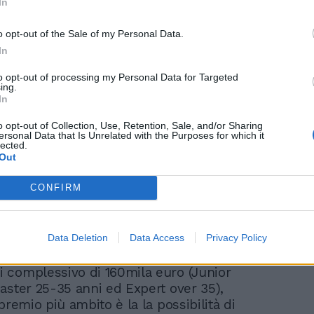
In
o opt-out of the Sale of my Personal Data.
In
'impegno nella categoria regina dell'ERC,
to opt-out of processing my Personal Data for Targeted
ing.
na di talenti è il Trofeo Lancia,
In
ne monomarca che vede protagonista la
y4 HF, nelle tappe storiche del
o opt-out of Collection, Use, Retention, Sale, and/or Sharing
ersonal Data that Is Unrelated with the Purposes for which it
Italiano Assoluto Rally, come la Targa
lected.
Out
Rally di Roma Capitale. Tra i protagonisti
elle serie ERC4 e nel Trofeo Lancia
CONFIRM
omi di Gianandrea Pisani, vincitore della
one del Trofeo e promosso nel team
r meriti sportivi, e di giovani promesse
Data Deletion
Data Access
Privacy Policy
 Pesavento e Francesco Dei Ceci.
di concorso che lottano per un
complessivo di 160mila euro (Junior
aster 25-35 anni ed Expert over 35),
premio più ambito è la la possibilità di