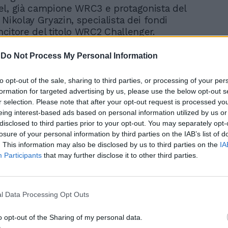
l, già campione WRC3 e protagonista del
Nikolay Gryazin, specialista dei fondi
incitore del titolo WRC2 Challenger.
afforzato anche la sua presenza nel
Europeo Rally (ERC). In questa
-
Do Not Process My Personal Information
e, Lancia schiera l'italiano Andrea
talento emergente che ha il compito di
to opt-out of the sale, sharing to third parties, or processing of your per
psilon Rally2 HF Integrale al vertice delle
formation for targeted advertising by us, please use the below opt-out s
continentali.
r selection. Please note that after your opt-out request is processed y
eing interest-based ads based on personal information utilized by us or
disclosed to third parties prior to your opt-out. You may separately opt-
losure of your personal information by third parties on the IAB’s list of
. This information may also be disclosed by us to third parties on the
IA
Participants
that may further disclose it to other third parties.
In pista con la gamma
Alfa Romeo
l Data Processing Opt Outs
o opt-out of the Sharing of my personal data.