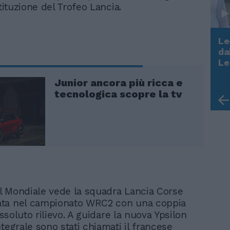
stituzione del Trofeo Lancia.
Le
da
Rudy Giuliani a Come States?
Le
Trump, Meloni e la strategia
americana
Junior ancora più ricca e
tecnologica scopre la tv
nel Mondiale vede la squadra Lancia Corse
ta nel campionato WRC2 con una coppia
 assoluto rilievo. A guidare la nuova Ypsilon
tegrale sono stati chiamati il francese