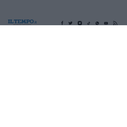
Edicola digitale
Il Tempo Shopping
Cookie Policy
Privacy Policy
Condizioni Generali
Contatti
Pubblicità
Credits
Modello 231
Preferenze Privacy
Assistenza
Sede legale: Piazza Colonna, 366 - 00187 Roma CF e P. Iva e
Iscriz. Registro Imprese Roma: 13486391009 REA Roma n°
1450962 Cap. Sociale € 25.000,00 i.v. © Copyright IlTempo. Srl -
ISSN (sito web): 1721-4084
TORNA SU