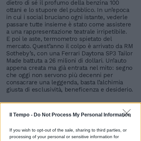
dietro di sé il profumo della benzina 100
ottani e lo stupore del pubblico. In un’epoca
in cui i social bruciano ogni istante, vederle
passare tutte insieme è stato come assistere
a una rappresentazione teatrale irripetibile.
E poi le aste, termometro spietato del
mercato. Quest’anno il colpo è arrivato da RM
Sotheby’s, con una Ferrari Daytona SP3 Tailor
Made battuta a 26 milioni di dollari. Un’auto
appena creata ma già entrata nel mito: segno
che oggi non servono più decenni per
consacrare una leggenda, basta l’alchimia
giusta di esclusività, beneficenza e desiderio.
Il Tempo -
Do Not Process My Personal Information
Pan America il primo enduro
Harley
If you wish to opt-out of the sale, sharing to third parties, or
processing of your personal or sensitive information for