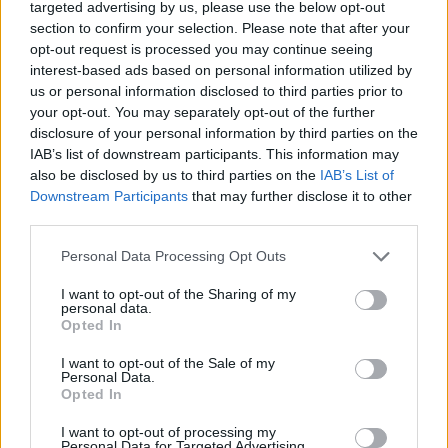
targeted advertising by us, please use the below opt-out
section to confirm your selection. Please note that after your
opt-out request is processed you may continue seeing
interest-based ads based on personal information utilized by
us or personal information disclosed to third parties prior to
Infine, l’epilogo. Pebble Beach, con la sua
your opt-out. You may separately opt-out of the further
buca 18, è il santuario dove ogni Car Week
disclosure of your personal information by third parties on the
trova il suo compimento. Davanti all’oceano,
IAB’s list of downstream participants. This information may
la Hispano-Suiza H6C Tulipwood del 1924 ha
also be disclosed by us to third parties on the
IAB’s List of
conquistato il titolo di Best of Show. Una
Downstream Participants
that may further disclose it to other
scultura in legno e metallo che ha
third parties.
attraversato un secolo per tornare a brillare,
tra cappelli aristocratici, giacche leggere e
Personal Data Processing Opt Outs
giudici che sfogliano registri di restauro
I want to opt-out of the Sharing of my
come vangeli. È qui che il tempo si ferma, e il
personal data.
silenzio della folla dice più di mille applausi.
Opted In
La Monterey Car Week resta questo: un
I want to opt-out of the Sale of my
viaggio, una liturgia collettiva che ogni anno
Personal Data.
ridisegna il confine tra passato e futuro.
Opted In
I want to opt-out of processing my
Personal Data for Targeted Advertising.