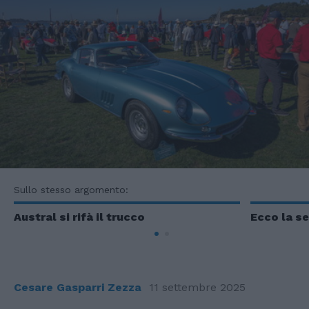
Sullo stesso argomento:
Austral si rifà il trucco
Ecco la s
Cesare Gasparri Zezza
11 settembre 2025