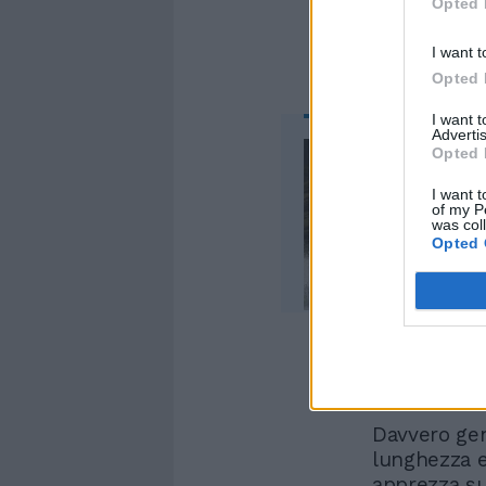
Opted 
I want t
Opted 
I want 
Advertis
Opted 
I want t
of my P
was col
Opted 
Davvero gen
lunghezza e 
apprezza su