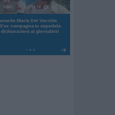
00:00
01:16
onardo Maria Del Vecchio
Terremoto, viene g
ll'ex compagna in ospedale.
video impressiona
 dichiarazioni ai giornalisti