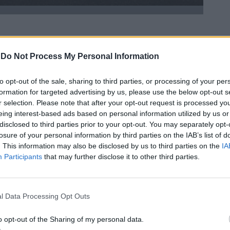
-
Do Not Process My Personal Information
 vista” delle guarnizioni alla base dei
to opt-out of the sale, sharing to third parties, or processing of your per
ono una novità curiosa e che si fa
formation for targeted advertising by us, please use the below opt-out s
definendo la fiancata in modo molto
r selection. Please note that after your opt-out request is processed y
issimo e accattivante il frontale Vizor, che
eing interest-based ads based on personal information utilized by us or
zato in 3D con il logo luminoso al centro.
disclosed to third parties prior to your opt-out. You may separately opt-
orato molto e bene anche sui gruppi ottici
losure of your personal information by third parties on the IAB’s list of
Grandland si presenta con i fari a matrice
. This information may also be disclosed by us to third parties on the
IA
sanno illuminare a giorno senza accecare i
Participants
that may further disclose it to other third parties.
delle vetture che precedono nel senso
uello di marcia e che calano d’intensità in
ei cartelli stradali evitando il pericoloso
l Data Processing Opt Outs
sso. Al posteriore, le linee orizzontali e la
 allungata aiutano a dare la sensazione di
o opt-out of the Sharing of my personal data.
stabile e ben piantata a terra.