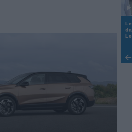
Le
da
Rudy Giuliani a Come States?
Le
Trump, Meloni e la strategia
americana