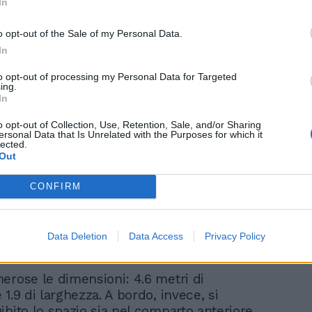
In
o opt-out of the Sale of my Personal Data.
In
to opt-out of processing my Personal Data for Targeted
ing.
Avenger scopre la
In
montagna
o opt-out of Collection, Use, Retention, Sale, and/or Sharing
ersonal Data that Is Unrelated with the Purposes for which it
lected.
Out
CONFIRM
Data Deletion
Data Access
Privacy Policy
erose le dimensioni: 4.6 metri di
1.9 di larghezza. A bordo, invece, si
ibito lo spazio sia nel comparto anteriore