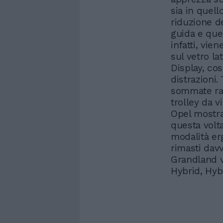
sia in quel
riduzione d
guida e quel
infatti, vi
sul vetro l
Display, cos
distrazioni.
sommate rag
trolley da v
Opel mostra
questa volta
modalità er
rimasti davv
Grandland v
Hybrid, Hybr