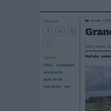
HOME
SP
Condividi:
Gran
Sullo stesso a
Rafale, amm
Esplora:
OPEL
grandland
ammiraglia
auto ibrida
full ibrido
suv