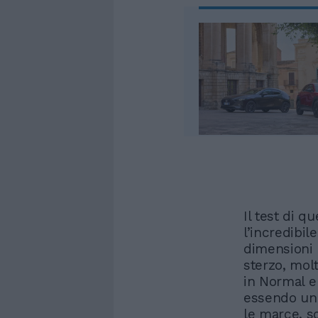
Il test di 
l’incredibil
dimensioni 
sterzo, molt
in Normal e 
essendo una
le marce, s