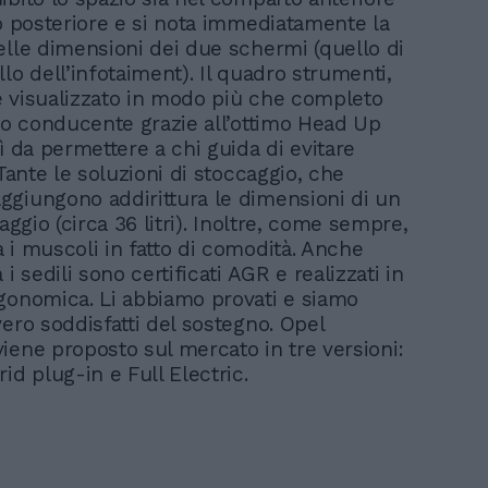
lo posteriore e si nota immediatamente la
elle dimensioni dei due schermi (quello di
lo dell’infotaiment). Il quadro strumenti,
ene visualizzato in modo più che completo
ato conducente grazie all’ottimo Head Up
ì da permettere a chi guida di evitare
 Tante le soluzioni di stoccaggio, che
giungono addirittura le dimensioni di un
iaggio (circa 36 litri). Inoltre, come sempre,
 i muscoli in fatto di comodità. Anche
 i sedili sono certificati AGR e realizzati in
gonomica. Li abbiamo provati e siamo
ero soddisfatti del sostegno. Opel
iene proposto sul mercato in tre versioni:
id plug-in e Full Electric.