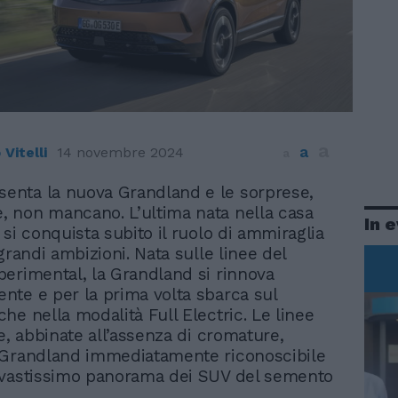
a
a
Vitelli
14 novembre 2024
a
senta la nuova Grandland e le sorprese,
e, non mancano. L’ultima nata nella casa
In 
 si conquista subito il ruolo di ammiraglia
grandi ambizioni. Nata sulle linee del
erimental, la Grandland si rinnova
te e per la prima volta sbarca sul
he nella modalità Full Electric. Le linee
e, abbinate all’assenza di cromature,
 Grandland immediatamente riconoscibile
 vastissimo panorama dei SUV del semento