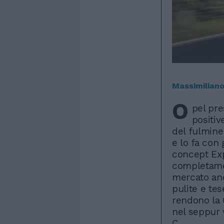
Massimiliano 
O
pel pre
positiv
del fulmine
e lo fa con 
concept Exp
completamen
mercato anc
pulite e tes
rendono la
nel seppur
C.