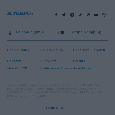
Edicola digitale
Il Tempo Shopping
Cookie Policy
Privacy Policy
Condizioni Generali
Contatti
Pubblicità
Credits
Modello 231
Preferenze Privacy
Assistenza
Sede legale: Piazza Colonna, 366 - 00187 Roma CF e P. Iva e
Iscriz. Registro Imprese Roma: 13486391009 REA Roma n°
1450962 Cap. Sociale € 25.000,00 i.v. © Copyright IlTempo. Srl -
ISSN (sito web): 1721-4084
TORNA SU