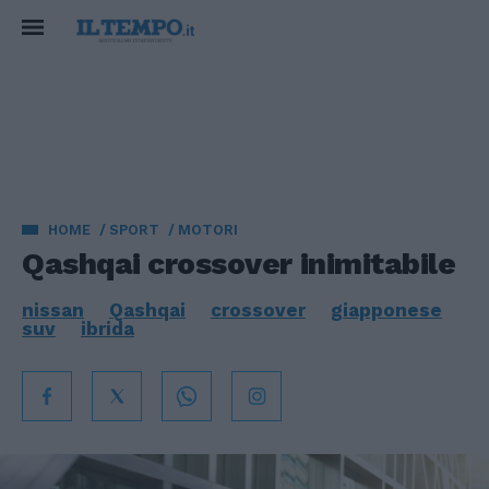
HOME
SPORT
MOTORI
Qashqai crossover inimitabile
nissan
Qashqai
crossover
giapponese
suv
ibrida