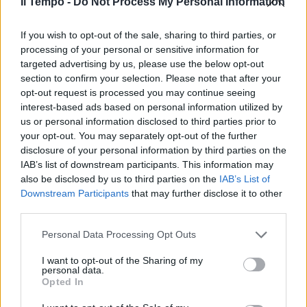
Il Tempo -
Do Not Process My Personal Information
un peso del 50% sul totale vendite vetture.
Inoltre, Nissan Qashqai è il modello C-SUV
If you wish to opt-out of the sale, sharing to third parties, or
più venduto ai clienti privati nel 2023, con
processing of your personal or sensitive information for
circa 11.000 unità”. Già ordinabile, arriverà in
targeted advertising by us, please use the below opt-out
concessionaria a settembre.
section to confirm your selection. Please note that after your
opt-out request is processed you may continue seeing
interest-based ads based on personal information utilized by
us or personal information disclosed to third parties prior to
your opt-out. You may separately opt-out of the further
disclosure of your personal information by third parties on the
IAB’s list of downstream participants. This information may
also be disclosed by us to third parties on the
IAB’s List of
Downstream Participants
that may further disclose it to other
third parties.
Personal Data Processing Opt Outs
I want to opt-out of the Sharing of my
personal data.
Opted In