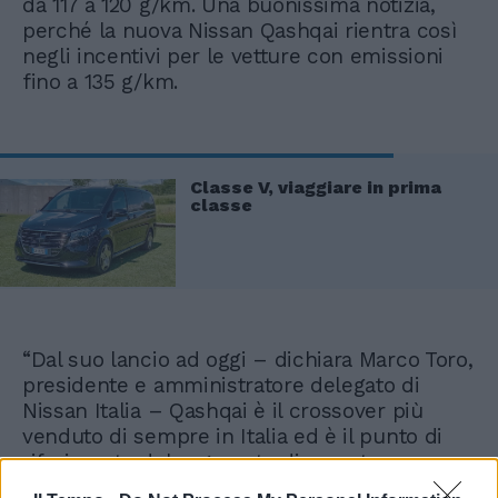
da 117 a 120 g/km. Una buonissima notizia,
perché la nuova Nissan Qashqai rientra così
negli incentivi per le vetture con emissioni
fino a 135 g/km.
Classe V, viaggiare in prima
classe
“Dal suo lancio ad oggi – dichiara Marco Toro,
presidente e amministratore delegato di
Nissan Italia – Qashqai è il crossover più
venduto di sempre in Italia ed è il punto di
riferimento del segmento di appartenenza,
divenuto il più importante nel mercato con