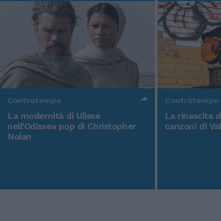
Controtempo
Controtempo
La modernità di Ulisse
La rinascita 
nell'Odissea pop di Christopher
canzoni di Va
Nolan