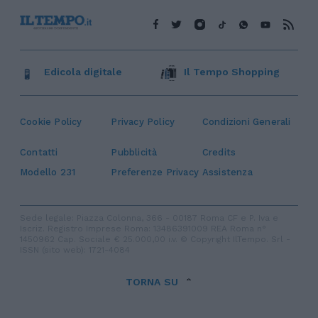
Edicola digitale
Il Tempo Shopping
Cookie Policy
Privacy Policy
Condizioni Generali
Contatti
Pubblicità
Credits
Modello 231
Preferenze Privacy
Assistenza
Sede legale: Piazza Colonna, 366 - 00187 Roma CF e P. Iva e
Iscriz. Registro Imprese Roma: 13486391009 REA Roma n°
1450962 Cap. Sociale € 25.000,00 i.v. © Copyright IlTempo. Srl -
ISSN (sito web): 1721-4084
TORNA SU