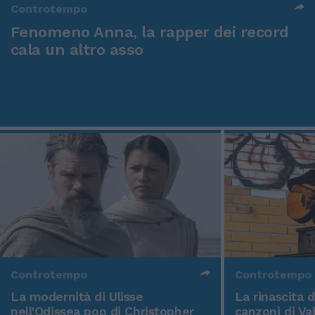
Controtempo
Fenomeno Anna, la rapper dei record
cala un altro asso
Controtempo
Controtempo
La modernità di Ulisse
La rinascita 
nell'Odissea pop di Christopher
canzoni di Va