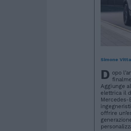
Simone Vitt
D
opo l'a
finalme
Aggiunge al
elettrica i
Mercedes-B
ingegnerist
offrire un’
generazione
personalizza