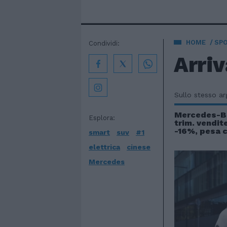
HOME
SP
Condividi:
Arriv
Sullo stesso a
Mercedes-Be
Esplora:
trim. vendit
-16%, pesa c
smart
suv
#1
elettrica
cinese
Mercedes