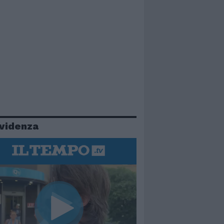
evidenza