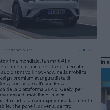
a
a
a
17 ottobre 2022
a
nteprima mondiale, la smart #1 è
In 
nte pronta al suo debutto sul mercato.
 suo distintivo know-how nella mobilità
l design premium avanguardista di
enz, combinato all’eccellenza
ica della piattaforma SEA di Geely, per
esperienza di mobilità di nuova
. Oltre ad una user experience facilmente
bile, che pone il driver al centro