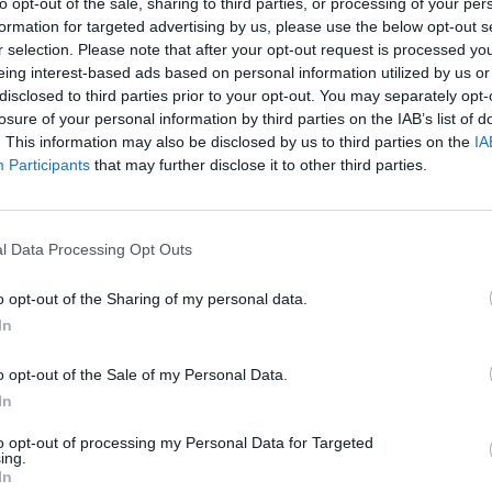
to opt-out of the sale, sharing to third parties, or processing of your per
formation for targeted advertising by us, please use the below opt-out s
r selection. Please note that after your opt-out request is processed y
eing interest-based ads based on personal information utilized by us or
Al via RenauBility,
disclosed to third parties prior to your opt-out. You may separately opt-
Renault Italia all'insegna
losure of your personal information by third parties on the IAB’s list of
dell'open innovation
. This information may also be disclosed by us to third parties on the
IA
Participants
that may further disclose it to other third parties.
l Data Processing Opt Outs
o opt-out of the Sharing of my personal data.
 per le quattro le versioni saranno aperti a
In
18 ottobre e sarà possibile ordinare la
 #1 presso il più vicino agente sul
o opt-out of the Sale of my Personal Data.
 on-line, su it.smart.com. Sarà possibile
In
a l’esclusività della Launch Edition, lo stile
to opt-out of processing my Personal Data for Targeted
ella versione Premium, il comfort della
ing.
estazioni pure della Brabus. Oltre alle
In