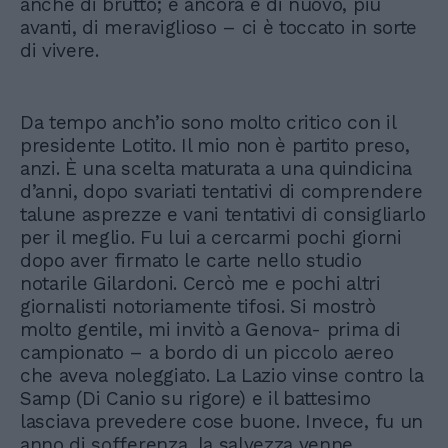
anche di brutto; e ancora e di nuovo, più
avanti, di meraviglioso – ci è toccato in sorte
di vivere.
Da tempo anch’io sono molto critico con il
presidente Lotito. Il mio non è partito preso,
anzi. È una scelta maturata a una quindicina
d’anni, dopo svariati tentativi di comprendere
talune asprezze e vani tentativi di consigliarlo
per il meglio. Fu lui a cercarmi pochi giorni
dopo aver firmato le carte nello studio
notarile Gilardoni. Cercò me e pochi altri
giornalisti notoriamente tifosi. Si mostrò
molto gentile, mi invitò a Genova- prima di
campionato – a bordo di un piccolo aereo
che aveva noleggiato. La Lazio vinse contro la
Samp (Di Canio su rigore) e il battesimo
lasciava prevedere cose buone. Invece, fu un
anno di sofferenza, la salvezza venne