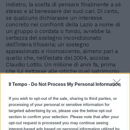
indietro, la scelta di pensare finalmente a sé
stesso e al benessere dei suoi cari. Di certo,
se qualcuno dichiarasse un interesse
concreto nei confronti della Lazio a nome di
un gruppo o cordata o fondo, avrebbe la
certezza del sostegno incondizionato
dell’intera tifoseria; un sostegno
appassionato e riconoscente, almeno pari a
quello che, nell’estate del 2004, accolse
Claudio Lotito. Un milione di anni fa, prima
che lui gettasse alle ortiche quel patrimonio
immenso di passione e d’amore.
Il Tempo -
Do Not Process My Personal Information
If you wish to opt-out of the sale, sharing to third parties, or
processing of your personal or sensitive information for
targeted advertising by us, please use the below opt-out
section to confirm your selection. Please note that after your
opt-out request is processed you may continue seeing
interest-based ads based on personal information utilized by