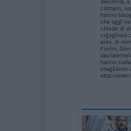
diecimila, a 
contano, so
hanno bisog
che oggi non
chiede di vi
orgoglioso d
anni, di nom
Fiorini, Gio
lasciatemel
hanno sudat
sbagliando 
attaccament