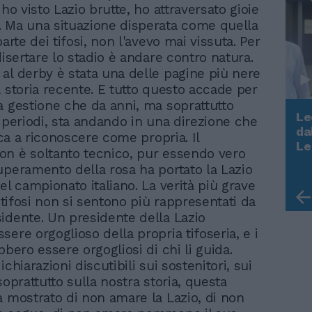
 ho visto Lazio brutte, ho attraversato gioie
 Ma una situazione disperata come quella
parte dei tifosi, non l'avevo mai vissuta. Per
disertare lo stadio è andare contro natura.
al derby è stata una delle pagine più nere
a storia recente. E tutto questo accade per
a gestione che da anni, ma soprattutto
Le
i periodi, sta andando in una direzione che
da
tica a riconoscere come propria. Il
Rudy Giuliani a Come States?
Le
n è soltanto tecnico, pur essendo vero
Trump, Meloni e la strategia
uperamento della rosa ha portato la Lazio
americana
el campionato italiano. La verità più grave
i tifosi non si sentono più rappresentati da
idente. Un presidente della Lazio
ere orgoglioso della propria tifoseria, e i
bbero essere orgogliosi di chi li guida.
ichiarazioni discutibili sui sostenitori, sui
soprattutto sulla nostra storia, questa
a mostrato di non amare la Lazio, di non