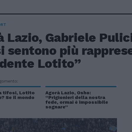
ORT
 Lazio, Gabriele Pulici:
i sentono più rapprese
idente Lotito”
rgomento:
 tifosi, Lotito
Agorà Lazio, Osho:
? Se il mondo
“Prigionieri della nostra
fede, ormai è impossibile
sognare”