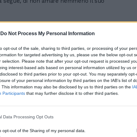
la segue, di non amare nemmeno il suo
-
Do Not Process My Personal Information
to opt-out of the sale, sharing to third parties, or processing of your per
Stadio senza tifosi,
formation for targeted advertising by us, please use the below opt-out s
Lotito come Nerone? Se
r selection. Please note that after your opt-out request is processed y
il mondo Lazio brucia
eing interest-based ads based on personal information utilized by us or
disclosed to third parties prior to your opt-out. You may separately opt-
losure of your personal information by third parties on the IAB’s list of
. This information may also be disclosed by us to third parties on the
IA
Participants
that may further disclose it to other third parties.
l Data Processing Opt Outs
io rivolgermi direttamente al presidente,
o opt-out of the Sharing of my personal data.
uesti anni ha dimostrato di non tenere in