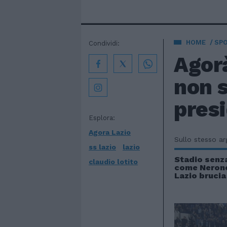
HOME
SP
Condividi:
Agorà
non s
pres
Esplora:
Agora Lazio
Sullo stesso a
ss lazio
lazio
Stadio senza
claudio lotito
come Nerone
Lazio brucia