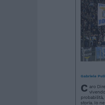
Gabriele Puli
C
aro Dir
vivendo
probabilità,
storia. Io n