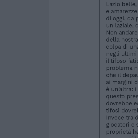
Lazio belle,
e amarezze.
di oggi, da 
un laziale, 
Non andare 
della nostr
colpa di un
negli ultim
il tifoso fa
problema no
che il depa
ai margini d
è un'altra: 
questo pres
dovrebbe ess
tifosi dovre
Invece tra d
giocatori e 
proprietà h