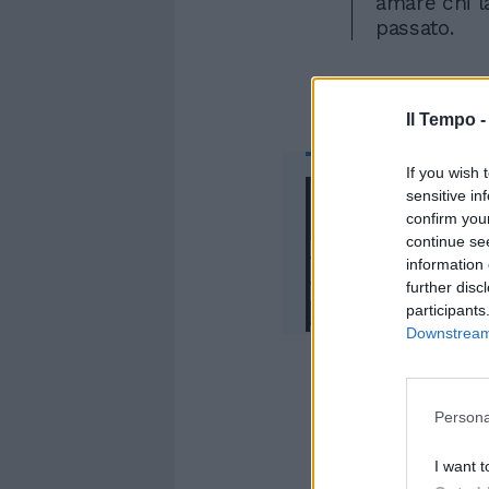
amare chi 
passato.
Il Tempo 
If you wish 
sensitive in
confirm you
continue se
information 
further disc
participants
Downstream 
Persona
Io non vogl
I want t
perché in q