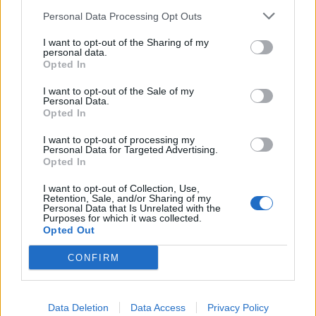
parametri patrimoniali e di governance che
Personal Data Processing Opt Outs
oggi mancano. Negli Usa, chi nuova
all'immagine delle squadre viene spinto fuori.
I want to opt-out of the Sharing of my
È successo nel basket al proprietario dei
personal data.
Opted In
Clippers e nel football a quello dei
Washington Commanders. In Italia, il neo
I want to opt-out of the Sale of my
commissario agli stadi Massimo Sessa sarà il
Personal Data.
Opted In
primo a chiedere garanzie finanziarie per
autorizzare il Flaminio. La Lazio non può
I want to opt-out of processing my
accontentarsi di sopravvivere: deve tornare a
Personal Data for Targeted Advertising.
Opted In
essere Lazio, elegante e vincente, all'altezza
della sua aquila cucita sulla maglia. Un club
I want to opt-out of Collection, Use,
più grande di chi lo guida, anche quando
Retention, Sale, and/or Sharing of my
Personal Data that Is Unrelated with the
quel presidente l'ha salvata e le ha regalato
Purposes for which it was collected.
pagine indimenticabili. «Tempora mutantur, et
Opted Out
nos mutamur in illis»: cambiano i tempi e noi
CONFIRM
cambiamo con essi. La vera grandezza, anche
nel calcio, sta nel saper cambiare al
momento giusto."
Data Deletion
Data Access
Privacy Policy