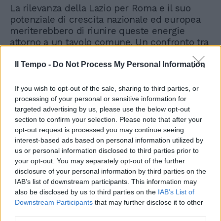
La rilevanza della Lazio per Roma e il suo
potenziale di crescita nazionale ed europea
meriterebbero di riunire queste energie
attorno a un tavolo comune. Un confronto tra
imprenditori, manager e finanzieri
biancocelesti potrebbe favorire la definizione
Il Tempo -
Do Not Process My Personal Information
di un progetto condiviso di sviluppo sportivo
e societario. Pensare che oggi il peso
If you wish to opt-out of the sale, sharing to third parties, or
economico di un club di Serie A possa essere
processing of your personal or sensitive information for
sostenuto da una sola famiglia è un'idea
targeted advertising by us, please use the below opt-out
section to confirm your selection. Please note that after your
romantica. Lotito in passato rifiutò un'offerta
opt-out request is processed you may continue seeing
da 450 milioni di euro presentata da Enrico
interest-based ads based on personal information utilized by
Monti di JP Morgan; ora evitare dovrebbe di
us or personal information disclosed to third parties prior to
ripetere l'errore già visto con la Salernitana,
your opt-out. You may separately opt-out of the further
che alla fine fu ceduta a condizioni
disclosure of your personal information by third parties on the
nettamente meno favorevoli di quelle iniziali.
IAB’s list of downstream participants. This information may
Sappiamo tutti che, senza un aumento di
also be disclosed by us to third parties on the
IAB’s List of
capitale, è inutile parlare di un nuovo stadio.
Downstream Participants
that may further disclose it to other
E l'eventuale avventura del Nasdaq richiede
third parties.