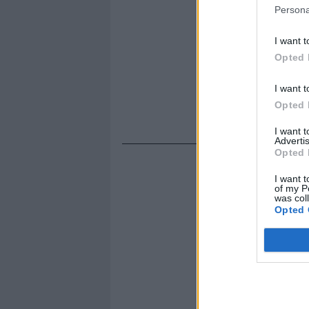
Persona
I want t
Opted 
I want t
Opted 
I want 
Advertis
Opted 
I want t
of my P
was col
Opted 