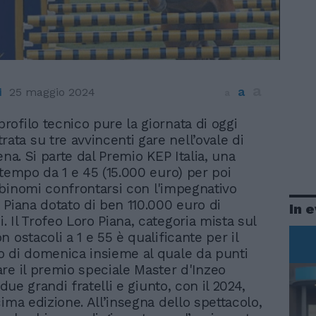
a
a
i
25 maggio 2024
a
 profilo tecnico pure la giornata di oggi
rata su tre avvincenti gare nell’ovale di
ena. Si parte dal Premio KEP Italia, una
 tempo da 1 e 45 (15.000 euro) per poi
binomi confrontarsi con l'impegnativo
 Piana dotato di ben 110.000 euro di
In 
 Il Trofeo Loro Piana, categoria mista sul
 ostacoli a 1 e 55 è qualificante per il
 di domenica insieme al quale da punti
re il premio speciale Master d'Inzeo
i due grandi fratelli e giunto, con il 2024,
ima edizione. All’insegna dello spettacolo,