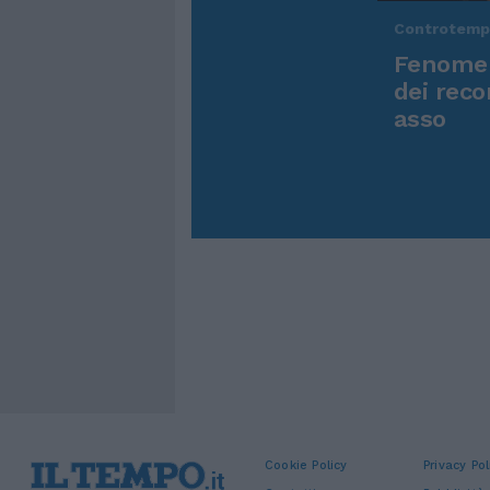
Controtem
Fenomen
dei reco
asso
Cookie Policy
Privacy Pol