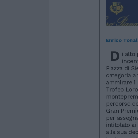
Enrico Tonal
D
i alto
incent
Piazza di Si
categoria a
ammirare i 
Trofeo Loro
montepremi.
percorso con
Gran Premio
per assegna
intitolato a
alla sua dec