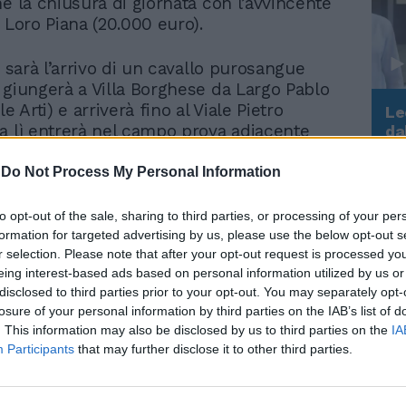
he la chiusura di giornata con l’avvincente
 Loro Piana (20.000 euro).
i sarà l’arrivo di un cavallo purosangue
 giungerà a Villa Borghese da Largo Pablo
e Arti) e arriverà fino al Viale Pietro
Le
a lì entrerà nel campo prova adiacente
da
Rudy Giuliani a Come States?
Le
ena. Molta attesa pure per il gran finale
Trump, Meloni e la strategia
o e ricco Gran Premio Roma, che mette in
-
Do Not Process My Personal Information
americana
ntepremi di 500 mila euro. Cinquanta gli
ra (qualificati soprattutto ieri nella Coppa
to opt-out of the sale, sharing to third parties, or processing of your per
i) che, a partire dalle 12.30 saranno
formation for targeted advertising by us, please use the below opt-out s
 di una gara di straordinario pregio
r selection. Please note that after your opt-out request is processed y
eing interest-based ads based on personal information utilized by us or
 può incorniciare un'intera carrieria.
disclosed to third parties prior to your opt-out. You may separately opt-
losure of your personal information by third parties on the IAB’s list of
. This information may also be disclosed by us to third parties on the
IA
Participants
that may further disclose it to other third parties.