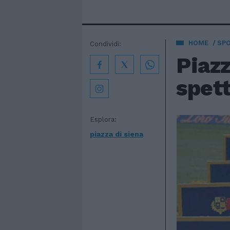
HOME
SP
Condividi:
Piazz
spett
Esplora:
piazza di siena