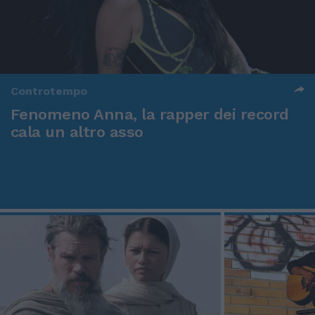
Controtempo
Fenomeno Anna, la rapper dei record
cala un altro asso