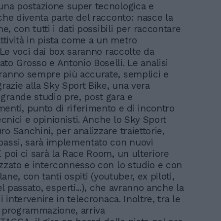
una postazione super tecnologica e
 che diventa parte del racconto: nasce la
ane, con tutti i dati possibili per raccontare
attività in pista come a un metro
. Le voci dai box saranno raccolte da
to Grosso e Antonio Boselli. Le analisi
ranno sempre più accurate, semplici e
grazie alla Sky Sport Bike, una vera
grande studio pre, post gara e
enti, punto di riferimento e di incontro
tecnici e opinionisti. Anche lo Sky Sport
o Sanchini, per analizzare traiettorie,
passi, sarà implementato con nuovi
E poi ci sarà la Race Room, un ulteriore
ezzato e interconnesso con lo studio e con
tlane, con tanti ospiti (youtuber, ex piloti,
 passato, esperti...), che avranno anche la
di intervenire in telecronaca. Inoltre, tra le
a programmazione, arriva