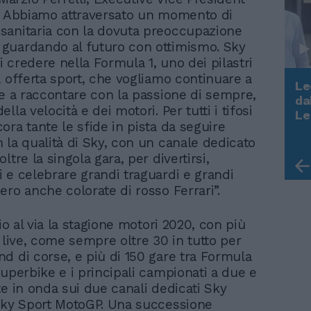
. Abbiamo attraversato un momento di
anitaria con la dovuta preoccupazione
guardando al futuro con ottimismo. Sky
 credere nella Formula 1, uno dei pilastri
a offerta sport, che vogliamo continuare a
Le
 e a raccontare con la passione di sempre,
da
lla velocità e dei motori. Per tutti i tifosi
Rudy Giuliani a Come States?
Le
Trump, Meloni e la strategia
ora tante le sfide in pista da seguire
americana
 la qualità di Sky, con un canale dedicato
ltre la singola gara, per divertirsi,
 e celebrare grandi traguardi e grandi
ero anche colorate di rosso Ferrari”.
lio al via la stagione motori 2020, con più
 live, come sempre oltre 30 in tutto per
d di corse, e più di 150 gare tra Formula
Superbike e i principali campionati a due e
te in onda sui due canali dedicati Sky
Sky Sport MotoGP. Una successione