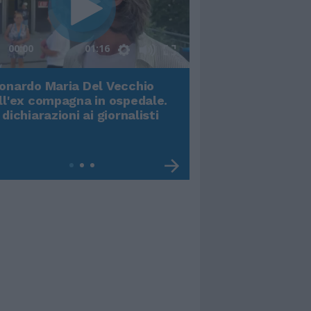
00:00
01:16
onardo Maria Del Vecchio
Terremoto, viene g
ll'ex compagna in ospedale.
video impressiona
 dichiarazioni ai giornalisti