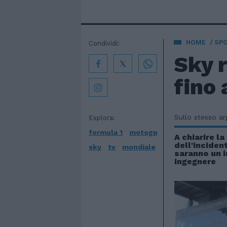
HOME
SP
Condividi:
Sky r
fino 
Sullo stesso a
Esplora:
formula 1
motogp
A chiarire l
dell'inciden
sky
tv
mondiale
saranno un i
ingegnere