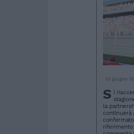
25 giugno 2
S
i riacc
stagion
la partnersh
continuerà 
confermato 
riferimento 
commenta Ma