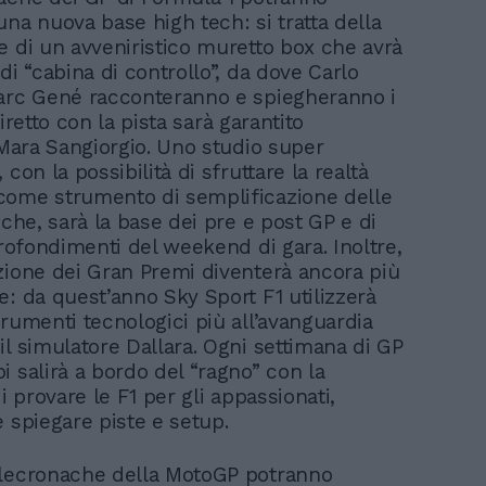
una nuova base high tech: si tratta della
e di un avveniristico muretto box che avrà
di “cabina di controllo”, da dove Carlo
arc Gené racconteranno e spiegheranno i
o diretto con la pista sarà garantito
a Mara Sangiorgio. Uno studio super
 con la possibilità di sfruttare la realtà
ome strumento di semplificazione delle
iche, sarà la base dei pre e post GP e di
profondimenti del weekend di gara. Inoltre,
zione dei Gran Premi diventerà ancora più
e: da quest’anno Sky Sport F1 utilizzerà
trumenti tecnologici più all’avanguardia
il simulatore Dallara. Ogni settimana di GP
i salirà a bordo del “ragno” con la
di provare le F1 per gli appassionati,
e spiegare piste e setup.
elecronache della MotoGP potranno