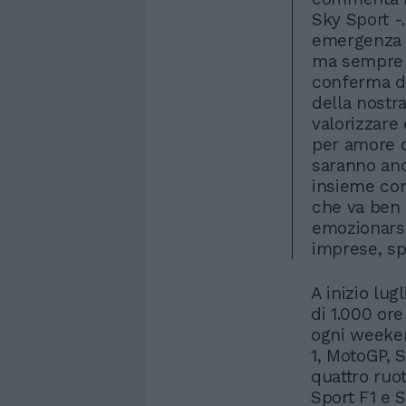
Sky Sport -
emergenza s
ma sempre 
conferma di
della nostr
valorizzare
per amore de
saranno anc
insieme con
che va ben o
emozionarsi
imprese, sp
A inizio lug
di 1.000 ore
ogni weeken
1, MotoGP, 
quattro ruo
Sport F1 e 