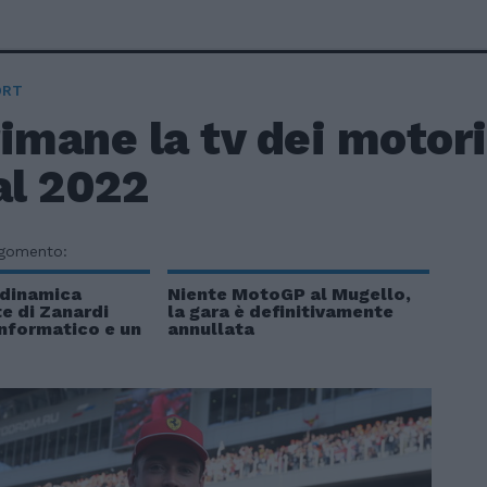
ORT
imane la tv dei motori
al 2022
rgomento:
a dinamica
Niente MotoGP al Mugello,
te di Zanardi
la gara è definitivamente
nformatico e un
annullata