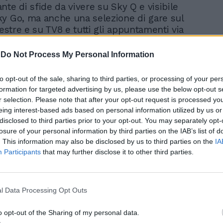
te di sfide da vivere su Sky Q e visibile
y Go, ma anche una selezione di gare sul
restre e su TV8 e tutti gli appuntamenti via
OW TV, il servizio in streaming di Sky.
-
Do Not Process My Personal Information
 settimana si aprirà ufficialmente la
lla Formula 1 con la prima gara in
to opt-out of the sale, sharing to third parties, or processing of your per
 5 luglio in Austria. La MotoGP ripartirà
formation for targeted advertising by us, please use the below opt-out s
 luglio a Jerez con il GP di Spagna, mentre
r selection. Please note that after your opt-out request is processed y
e il 2 agosto sempre in Spagna a Jerez,
eing interest-based ads based on personal information utilized by us or
disclosed to third parties prior to your opt-out. You may separately opt-
mo Round disputato a marzo in Australia.
losure of your personal information by third parties on the IAB’s list of
 hanno annunciato rispettivamente fino
. This information may also be disclosed by us to third parties on the
IA
ormula 1 (al momento, in attesa del
Participants
that may further disclose it to other third parties.
ompleto: con il GP d’Italia in diretta
8), fino a 17 GP del Motomondiale (incluse
Moto2 e Moto3 disputate in Qatar a marzo,
 – al momento, tra quelli confermati: GP di
l Data Processing Opt Outs
 della Riviera di Rimini, GP dell’Emilia
o opt-out of the Sharing of my personal data.
ella Riviera di Rimini, GP di Teruel e GP