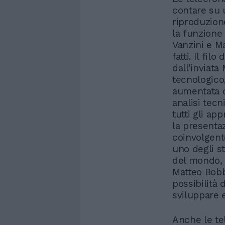
contare su 
riproduzion
la funzione 
Vanzini e M
fatti. Il fil
dall’inviat
tecnologico,
aumentata c
analisi tecn
tutti gli ap
la presenta
coinvolgent
uno degli s
del mondo, 
Matteo Bobb
possibilità 
sviluppare 
Anche le t