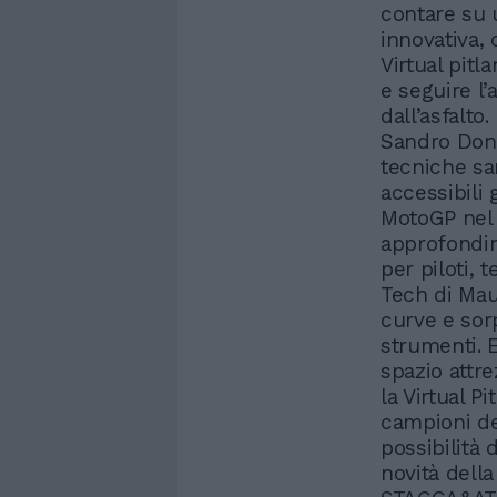
contare su 
innovativa,
Virtual pitl
e seguire l’
dall’asfalto
Sandro Dona
tecniche sa
accessibili 
MotoGP nel 
approfondim
per piloti, 
Tech di Maur
curve e sor
strumenti. 
spazio attr
la Virtual Pi
campioni del
possibilità 
novità dell