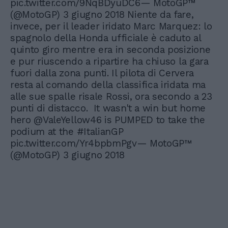
pic.twitter.com/9NqBDyuDC6— MotoGP™
(@MotoGP) 3 giugno 2018 Niente da fare,
invece, per il leader iridato Marc Marquez: lo
spagnolo della Honda ufficiale è caduto al
quinto giro mentre era in seconda posizione
e pur riuscendo a ripartire ha chiuso la gara
fuori dalla zona punti. Il pilota di Cervera
resta al comando della classifica iridata ma
alle sue spalle risale Rossi, ora secondo a 23
punti di distacco. It wasn't a win but home
hero @ValeYellow46 is PUMPED to take the
podium at the #ItalianGP
pic.twitter.com/Yr4bpbmPgv— MotoGP™
(@MotoGP) 3 giugno 2018