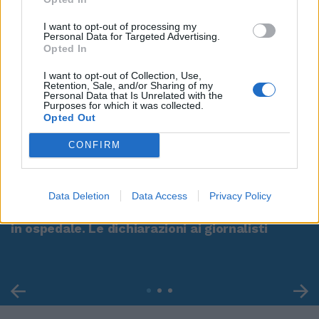
I want to opt-out of processing my
Personal Data for Targeted Advertising.
Opted In
I want to opt-out of Collection, Use,
Retention, Sale, and/or Sharing of my
Personal Data that Is Unrelated with the
Purposes for which it was collected.
Opted Out
CONFIRM
00:00
01:16
Data Deletion
Data Access
Privacy Policy
Leonardo Maria Del Vecchio dall'ex compagna
in ospedale. Le dichiarazioni ai giornalisti