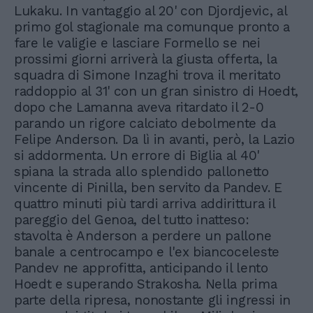
Lukaku. In vantaggio al 20' con Djordjevic, al
primo gol stagionale ma comunque pronto a
fare le valigie e lasciare Formello se nei
prossimi giorni arriverà la giusta offerta, la
squadra di Simone Inzaghi trova il meritato
raddoppio al 31' con un gran sinistro di Hoedt,
dopo che Lamanna aveva ritardato il 2-0
parando un rigore calciato debolmente da
Felipe Anderson. Da lì in avanti, però, la Lazio
si addormenta. Un errore di Biglia al 40'
spiana la strada allo splendido pallonetto
vincente di Pinilla, ben servito da Pandev. E
quattro minuti più tardi arriva addirittura il
pareggio del Genoa, del tutto inatteso:
stavolta è Anderson a perdere un pallone
banale a centrocampo e l'ex biancoceleste
Pandev ne approfitta, anticipando il lento
Hoedt e superando Strakosha. Nella prima
parte della ripresa, nonostante gli ingressi in