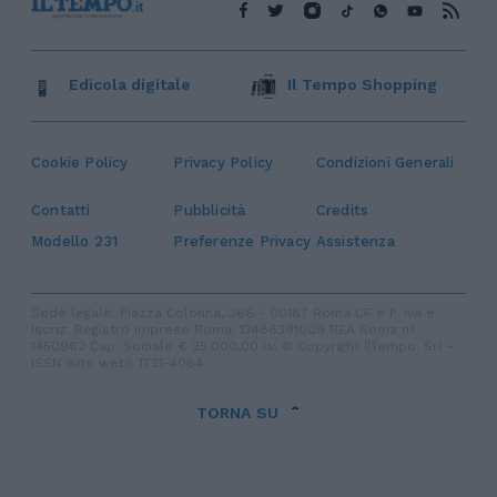
Edicola digitale
Il Tempo Shopping
Cookie Policy
Privacy Policy
Condizioni Generali
Contatti
Pubblicità
Credits
Modello 231
Preferenze Privacy
Assistenza
Sede legale: Piazza Colonna, 366 - 00187 Roma CF e P. Iva e
Iscriz. Registro Imprese Roma: 13486391009 REA Roma n°
1450962 Cap. Sociale € 25.000,00 i.v. © Copyright IlTempo. Srl -
ISSN (sito web): 1721-4084
TORNA SU