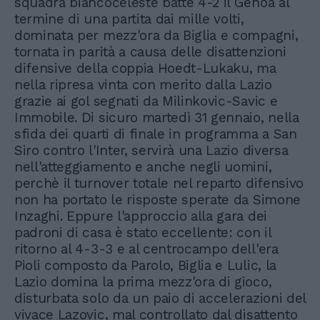
squadra biancoceleste batte 4-2 il Genoa al
termine di una partita dai mille volti,
dominata per mezz'ora da Biglia e compagni,
tornata in parità a causa delle disattenzioni
difensive della coppia Hoedt-Lukaku, ma
nella ripresa vinta con merito dalla Lazio
grazie ai gol segnati da Milinkovic-Savic e
Immobile. Di sicuro martedì 31 gennaio, nella
sfida dei quarti di finale in programma a San
Siro contro l'Inter, servirà una Lazio diversa
nell'atteggiamento e anche negli uomini,
perchè il turnover totale nel reparto difensivo
non ha portato le risposte sperate da Simone
Inzaghi. Eppure l'approccio alla gara dei
padroni di casa è stato eccellente: con il
ritorno al 4-3-3 e al centrocampo dell'era
Pioli composto da Parolo, Biglia e Lulic, la
Lazio domina la prima mezz'ora di gioco,
disturbata solo da un paio di accelerazioni del
vivace Lazovic, mal controllato dal disattento