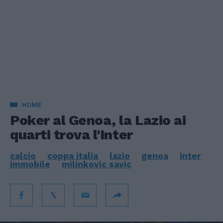
HOME
Poker al Genoa, la Lazio ai
quarti trova l'Inter
calcio
coppa italia
lazio
genoa
inter
immobile
milinkovic savic