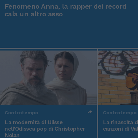
Fenomeno Anna, la rapper dei record
cala un altro asso
Controtempo
Controtempo
La modernità di Ulisse
La rinascita 
nell'Odissea pop di Christopher
canzoni di Va
Nolan