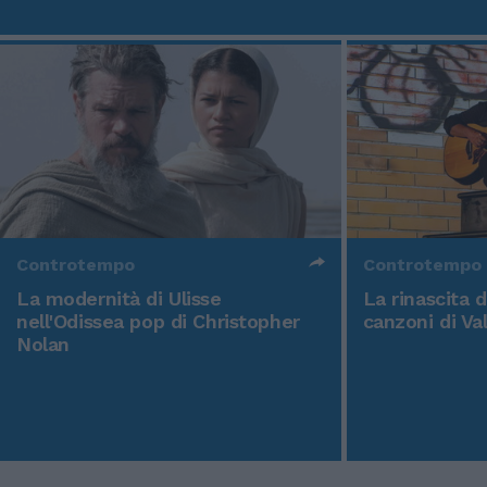
Controtempo
Controtempo
La modernità di Ulisse
La rinascita 
nell'Odissea pop di Christopher
canzoni di Va
Nolan