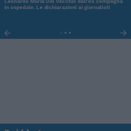
Leonardo Maria Del Vecchio dall'ex compagna
in ospedale. Le dichiarazioni ai giornalisti