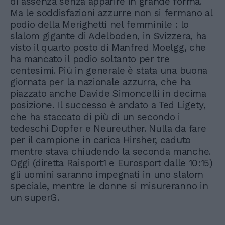
di assenza senza apparire in grande forma.
Ma le soddisfazioni azzurre non si fermano al
podio della Merighetti nel femminile : lo
slalom gigante di Adelboden, in Svizzera, ha
visto il quarto posto di Manfred Moelgg, che
ha mancato il podio soltanto per tre
centesimi. Più in generale è stata una buona
giornata per la nazionale azzurra, che ha
piazzato anche Davide Simoncelli in decima
posizione. Il successo è andato a Ted Ligety,
che ha staccato di più di un secondo i
tedeschi Dopfer e Neureuther. Nulla da fare
per il campione in carica Hirsher, caduto
mentre stava chiudendo la seconda manche.
Oggi (diretta Raisport1 e Eurosport dalle 10:15)
gli uomini saranno impegnati in uno slalom
speciale, mentre le donne si misureranno in
un superG.