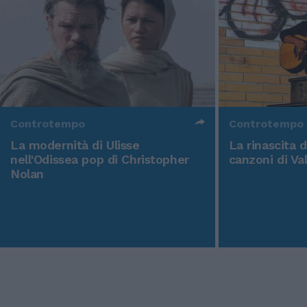
Controtempo
Controtempo
La modernità di Ulisse
La rinascita 
nell'Odissea pop di Christopher
canzoni di Va
Nolan