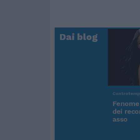
Dai blog
Controtem
Fenomen
dei reco
asso