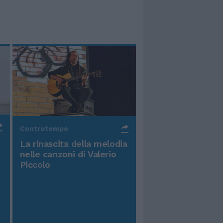
Controtempo
La rinascita della melodia
nelle canzoni di Valerio
Piccolo