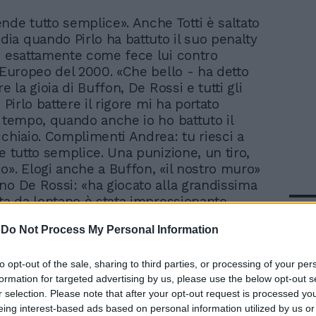
nde tutto semplice». Anche Totti è saltato
edia quando Pirlo ha battuto il suo penalty
, esattamente come fece lui contro
l'Europeo del 2000. «Che bello - ha detto
re la gioia di Buffon, De Rossi e tutti gli
e Pirlo battere il rigore mi ha portato
l tempo, quando anche io ho battuto il
cchiaio. Complimenti Andrea: tu riesci a
e tutto semplice. Una punizione, un tiro,
o». Elogi anche a Buffon, «il nostro muro»
no De Rossi: «ha giocato alla grandissima
ta da lontano è stata impressionante...
In 
tato il gol! Ed ora forza ragazzi, ci
-
Do Not Process My Personal Information
Germania so che gli renderete la vita
to opt-out of the sale, sharing to third parties, or processing of your per
formation for targeted advertising by us, please use the below opt-out s
r selection. Please note that after your opt-out request is processed y
eing interest-based ads based on personal information utilized by us or