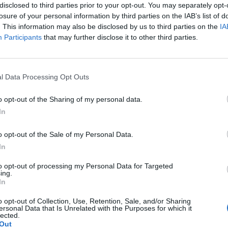
disclosed to third parties prior to your opt-out. You may separately opt-
losure of your personal information by third parties on the IAB’s list of
. This information may also be disclosed by us to third parties on the
IA
Participants
that may further disclose it to other third parties.
Le
da
l Data Processing Opt Outs
Rudy Giuliani a Come States?
Le
Trump, Meloni e la strategia
o opt-out of the Sharing of my personal data.
americana
In
o opt-out of the Sale of my Personal Data.
In
to opt-out of processing my Personal Data for Targeted
ing.
In
o opt-out of Collection, Use, Retention, Sale, and/or Sharing
ersonal Data that Is Unrelated with the Purposes for which it
lected.
Out