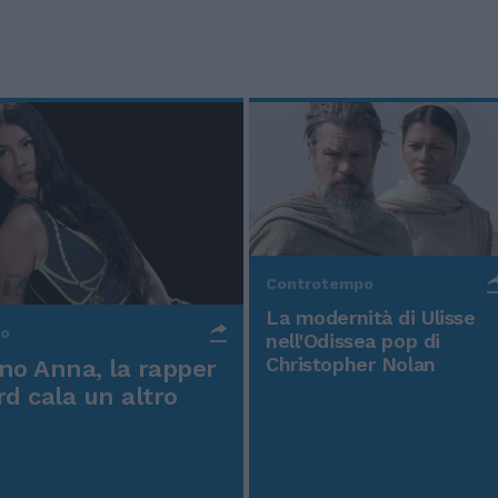
Controtempo
La modernità di Ulisse
po
nell'Odissea pop di
Christopher Nolan
o Anna, la rapper
rd cala un altro