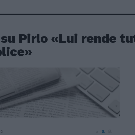
 su Pirlo «Lui rende tu
lice»
a
a
12
a