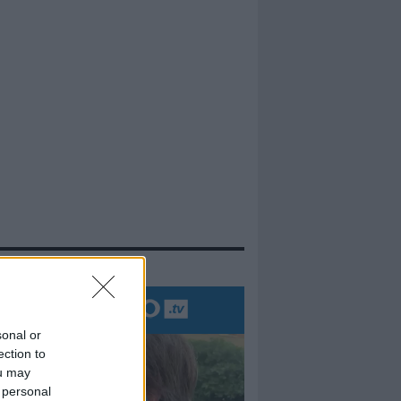
evidenza
sonal or
ection to
ou may
 personal