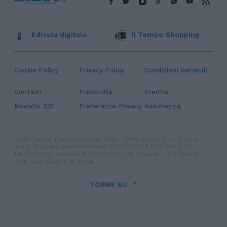
Edicola digitale
Il Tempo Shopping
Cookie Policy
Privacy Policy
Condizioni Generali
Contatti
Pubblicità
Credits
Modello 231
Preferenze Privacy
Assistenza
Sede legale: Piazza Colonna, 366 - 00187 Roma CF e P. Iva e
Iscriz. Registro Imprese Roma: 13486391009 REA Roma n°
1450962 Cap. Sociale € 25.000,00 i.v. © Copyright IlTempo. Srl -
ISSN (sito web): 1721-4084
TORNA SU