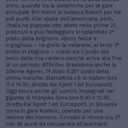
anno, quando tra le polemiche per le gare
annullate finì dietro la tedesca Riesch per tre
soli punti. Alle spalle dell'americana, però,
l'Italia ha piazzato otto atlete nelle prime 23
posizioni e può festeggiare lo splendido 2°
posto della Brignone. «Sono felice e
orgogliosa – ha gioito la milanese, al terzo 2°
posto in stagione – credo sia il podio più
bello della mia carriera perché arriva alla fine
di un periodo difficile». Bravissima anche la
20enne Agerer, 7ª dopo il 28° posto della
prima manche. Stamattina c'è lo slalom (ore
11 e 14.30, diretta Rai Sport 1 ed Eurosport).
Oggi tocca anche gli uomini, impegnati nel
gigante di Kranjska Gora (ore 9.30 e 12.30,
diretta Rai Sport 1 ed Eurosport). In Slovenia
torna in gara Kostelic, operato per una
lesione del menisco. Il croato si ritrova ora 3°
con 92 punti da recuperare all'austriaco