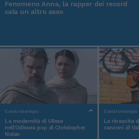
Fenomeno Anna, la rapper dei record
cala un altro asso
Controtempo
Controtempo
La modernità di Ulisse
La rinascita 
nell'Odissea pop di Christopher
canzoni di Va
Nolan