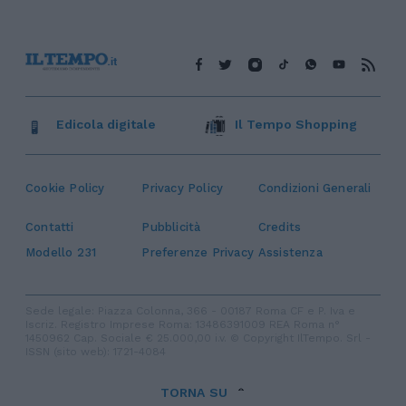
Edicola digitale
Il Tempo Shopping
Cookie Policy
Privacy Policy
Condizioni Generali
Contatti
Pubblicità
Credits
Modello 231
Preferenze Privacy
Assistenza
Sede legale: Piazza Colonna, 366 - 00187 Roma CF e P. Iva e
Iscriz. Registro Imprese Roma: 13486391009 REA Roma n°
1450962 Cap. Sociale € 25.000,00 i.v. © Copyright IlTempo. Srl -
ISSN (sito web): 1721-4084
TORNA SU