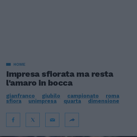
HOME
Impresa sfiorata ma resta
l'amaro in bocca
gianfranco
giubilo
campionato
roma
sfiora
unimpresa
quarta
dimensione