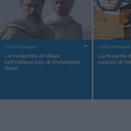
Controtempo
Controtempo
La modernità di Ulisse
La rinascita 
nell'Odissea pop di Christopher
canzoni di Va
Nolan