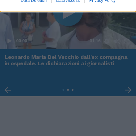
Data Deletion
Data Access
Privacy Policy
00:00
01:16
Leonardo Maria Del Vecchio dall'ex compagna
in ospedale. Le dichiarazioni ai giornalisti