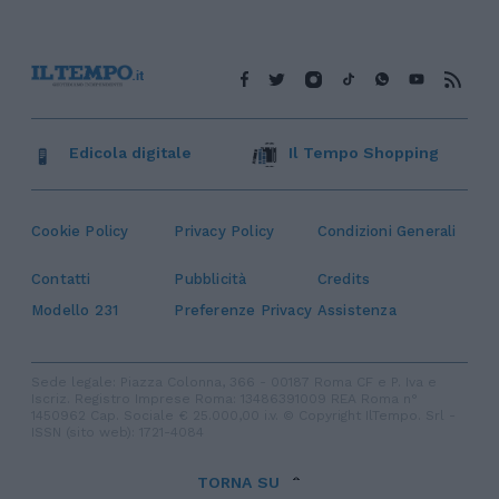
Edicola digitale
Il Tempo Shopping
Cookie Policy
Privacy Policy
Condizioni Generali
Contatti
Pubblicità
Credits
Modello 231
Preferenze Privacy
Assistenza
Sede legale: Piazza Colonna, 366 - 00187 Roma CF e P. Iva e
Iscriz. Registro Imprese Roma: 13486391009 REA Roma n°
1450962 Cap. Sociale € 25.000,00 i.v. © Copyright IlTempo. Srl -
ISSN (sito web): 1721-4084
TORNA SU