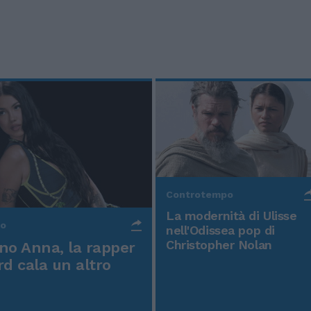
Controtempo
La modernità di Ulisse
po
nell'Odissea pop di
Christopher Nolan
o Anna, la rapper
rd cala un altro