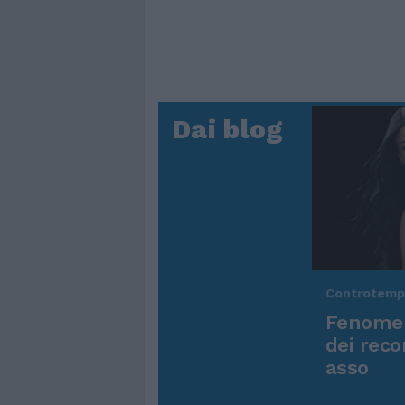
Dai blog
Controtem
Fenomen
dei reco
asso