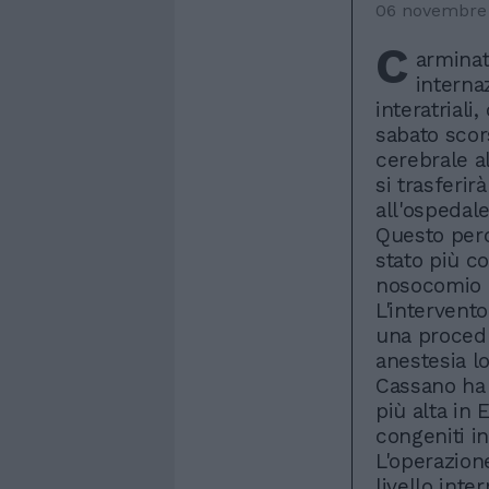
06 novembre
C
arminat
internaz
interatrial
sabato scor
cerebrale a
si trasferi
all'ospedale
Questo per
stato più co
nosocomio i
L'intervent
una procedu
anestesia lo
Cassano ha t
più alta in 
congeniti in
L'operazione
livello inte