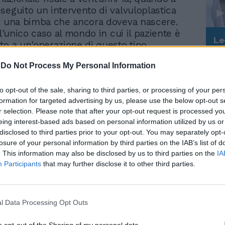
seguito un intervento di valvuloplastica
i una bimba che ancora doveva nascere.
ll'unico caso al mondo in cui il paziente è
Le
to a un'operazione di questo tipo
da
n utero. E proprio nell'aprile scorso
Rudy Giuliani a Come States?
Le
-
Do Not Process My Personal Information
atis, la ragazza che ha potuto vedere la
Trump, Meloni e la strategia
a questa tecnica pionieristica, ha
americana
durante un convegno a Milano il chirurgo
to opt-out of the sale, sharing to third parties, or processing of your per
formation for targeted advertising by us, please use the below opt-out s
enni prima l'aveva operata nel pancione
r selection. Please note that after your opt-out request is processed y
uesta mattina il cardiologo interventista
eing interest-based ads based on personal information utilized by us or
l'anomalia al cuore di Cassano con un
disclosed to third parties prior to your opt-out. You may separately opt-
he gli specialisti del settore descrivono
losure of your personal information by third parties on the IAB’s list of
ce, rapido e sicuro. Una metodica che si
. This information may also be disclosed by us to third parties on the
IA
nestesia locale e non comporta alcuna
Participants
that may further disclose it to other third parties.
 torace. Verrà inserito all'interno della vena
 catetere con un ombrellino metallico
 chiudere il foro. L'intervento potrebbe
l Data Processing Opt Outs
più di una ventina di minuti. Il campione
otrebbe essere il primo paziente a entrare
o opt-out of the Sharing of my personal data.