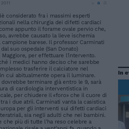
a
a
 2011
a
iè considerato fra i massimi esperti
ionali nella chirurgia dei difetti cardiaci
i, come appunto il forame ovale pervio che,
so, avrebbe causato la lieve ischemia
l campione barese. Il professor Carminati
rà dal suo ospedale (San Donato)
 Maggiore, per effettuare l'intervento.
ché i medici hanno deciso che sarebbe
mplesso trasferire il calciatore nel
In 
n cui abitualmente opera il luminare.
o dovrebbe terminare già entro le 9, sarà
ra di cardiologia interventistica in
cale, per chiudere il «foro» che il cuore di
ra i due atrii. Carminati vanta la casistica
Europa per gli interventi sui difetti cardiaci
teratriali, sia negli adulti che nei bambini.
 che più di tutte l'ha reso celebre a
rnazionale risale a vent'anni fa, quando a