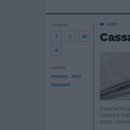
HOME
Condividi:
Cassa
Esplora:
cassano
ferri
rinascere
Stamattina 
talento mil
sono convin