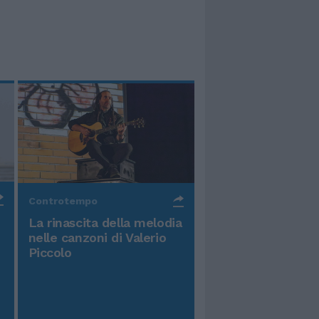
Controtempo
La rinascita della melodia
nelle canzoni di Valerio
Piccolo