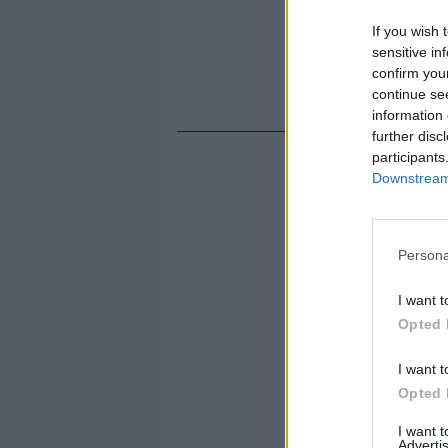
If you wish 
sensitive in
confirm you
continue se
information 
further disc
participants
Downstream 
Persona
I want t
Opted 
I want t
Opted 
I want 
Advertis