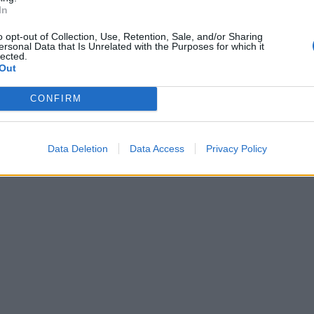
In
o opt-out of Collection, Use, Retention, Sale, and/or Sharing
ersonal Data that Is Unrelated with the Purposes for which it
lected.
Out
CONFIRM
Data Deletion
Data Access
Privacy Policy