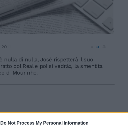
a
a
 2011
a
è nulla di nulla, Josè rispetterà il suo
ratto col Real e poi si vedrà», la smentita
ce di Mourinho.
-
Do Not Process My Personal Information