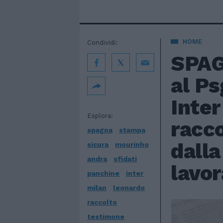
HOME
Condividi:
SPAG
al Ps
Inter
Esplora:
racco
spagna
stampa
dall
sicura
mourinho
andra
sfidati
lavor
panchine
inter
milan
leonardo
raccolto
testimone