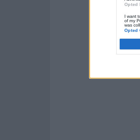
Opted 
I want t
of my P
was col
Opted 