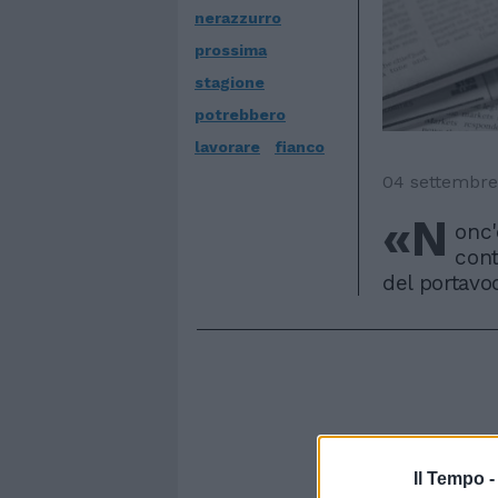
nerazzurro
prossima
stagione
potrebbero
lavorare
fianco
04 settembre
«N
onc'
cont
del portavo
Il Tempo 