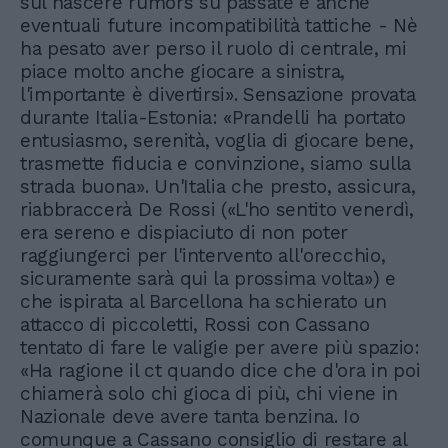
sul nascere rumors su passate e anche
eventuali future incompatibilità tattiche - Nè
ha pesato aver perso il ruolo di centrale, mi
piace molto anche giocare a sinistra,
l'importante è divertirsi». Sensazione provata
durante Italia-Estonia: «Prandelli ha portato
entusiasmo, serenità, voglia di giocare bene,
trasmette fiducia e convinzione, siamo sulla
strada buona». Un'Italia che presto, assicura,
riabbraccerà De Rossi («L'ho sentito venerdì,
era sereno e dispiaciuto di non poter
raggiungerci per l'intervento all'orecchio,
sicuramente sarà qui la prossima volta») e
che ispirata al Barcellona ha schierato un
attacco di piccoletti, Rossi con Cassano
tentato di fare le valigie per avere più spazio:
«Ha ragione il ct quando dice che d'ora in poi
chiamerà solo chi gioca di più, chi viene in
Nazionale deve avere tanta benzina. Io
comunque a Cassano consiglio di restare al