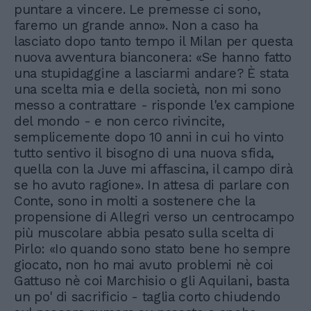
puntare a vincere. Le premesse ci sono,
faremo un grande anno». Non a caso ha
lasciato dopo tanto tempo il Milan per questa
nuova avventura bianconera: «Se hanno fatto
una stupidaggine a lasciarmi andare? È stata
una scelta mia e della società, non mi sono
messo a contrattare - risponde l'ex campione
del mondo - e non cerco rivincite,
semplicemente dopo 10 anni in cui ho vinto
tutto sentivo il bisogno di una nuova sfida,
quella con la Juve mi affascina, il campo dirà
se ho avuto ragione». In attesa di parlare con
Conte, sono in molti a sostenere che la
propensione di Allegri verso un centrocampo
più muscolare abbia pesato sulla scelta di
Pirlo: «Io quando sono stato bene ho sempre
giocato, non ho mai avuto problemi nè coi
Gattuso nè coi Marchisio o gli Aquilani, basta
un po' di sacrificio - taglia corto chiudendo