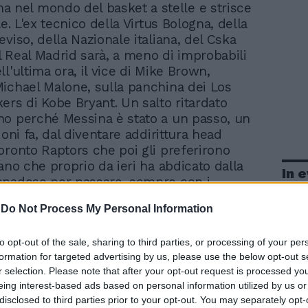
a nel mondo del basket a stelle e strisce
le. L'ex tecnico della Virtus Bologna, della
viso, della Nazionale italiana, del Cska
 Real Madrid sarà, a meno di improbabili
l'ultima ora, il vice di Mike Brown,
ichael Malone, sulla panchina dei Los
ers di Kobe Bryant. Un salto ritardato
o perché Messina è stato a un passo, un
ioni fa, dal diventare addirittura head
oronto Raptors che poi gli preferirono
ano che proprio da ieri ha abdicato dalla
In 
anadese per passare, sempre con i
ruolo di consulente. Intanto ieri i Lakers
-
Do Not Process My Personal Information
ciato il ritiro della maglia numero 34:
ita dal 1996 al 2004 da Shaquille O'Neal
to opt-out of the sale, sharing to third parties, or processing of your per
 ha detto basta con il basket. Fab. Fab.
formation for targeted advertising by us, please use the below opt-out s
r selection. Please note that after your opt-out request is processed y
eing interest-based ads based on personal information utilized by us or
disclosed to third parties prior to your opt-out. You may separately opt-