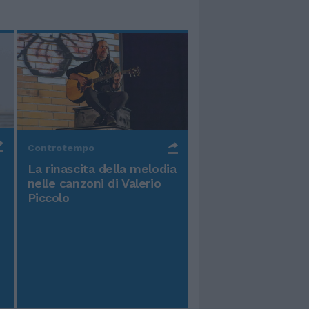
Controtempo
La rinascita della melodia
nelle canzoni di Valerio
Piccolo