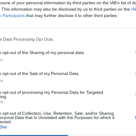
losure of your personal information by third parties on the IAB’s list of
. This information may also be disclosed by us to third parties on the
IA
Participants
that may further disclose it to other third parties.
Le
da
Rudy Giuliani a Come States?
Le
l Data Processing Opt Outs
Trump, Meloni e la strategia
americana
o opt-out of the Sharing of my personal data.
In
o opt-out of the Sale of my Personal Data.
In
to opt-out of processing my Personal Data for Targeted
ing.
In
o opt-out of Collection, Use, Retention, Sale, and/or Sharing
ersonal Data that Is Unrelated with the Purposes for which it
lected.
Out