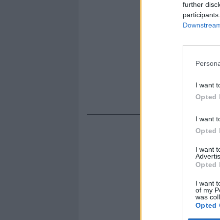
further disc
participants
Downstream 
Persona
I want t
Opted 
I want t
Opted 
I want 
Advertis
Opted 
I want t
of my P
was col
Opted 