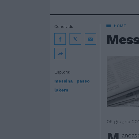
HOME
Condividi:
Mess
Esplora:
messina
passo
lakers
05 giugno 20
M
ancaso