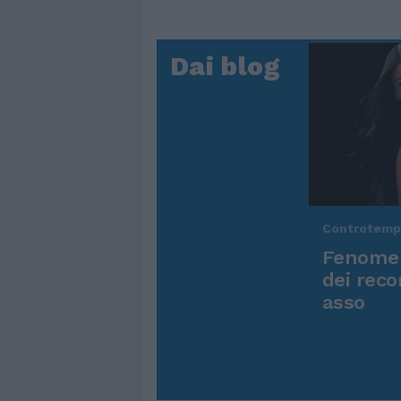
Dai blog
Controtem
Fenomen
dei reco
asso