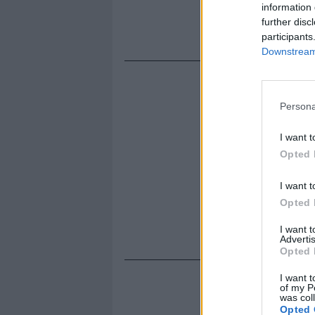
information 
passaggio su
further disc
2005 ci fu 
participants
Downstream 
Persona
I want t
Opted 
I want t
Opted 
I want 
Advertis
Opted 
I want t
of my P
was col
Opted 