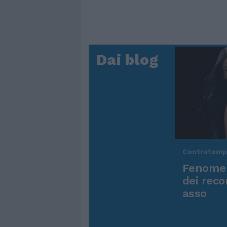
Dai blog
Controtem
Fenomen
dei reco
asso