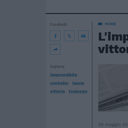
HOME
Condividi:
L'imp
vitto
Esplora:
limprendibile
contador
lascia
vittoria
tiralongo
29 maggio 20