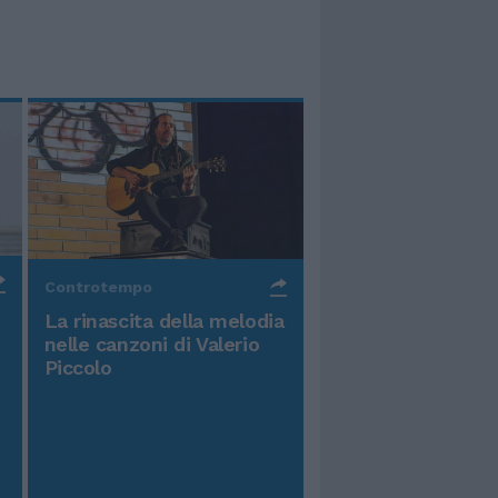
Controtempo
La rinascita della melodia
nelle canzoni di Valerio
Piccolo