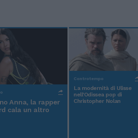
Controtempo
La modernità di Ulisse
po
nell'Odissea pop di
Christopher Nolan
o Anna, la rapper
rd cala un altro