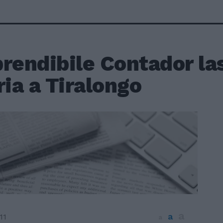
rendibile Contador las
ria a Tiralongo
a
a
11
a