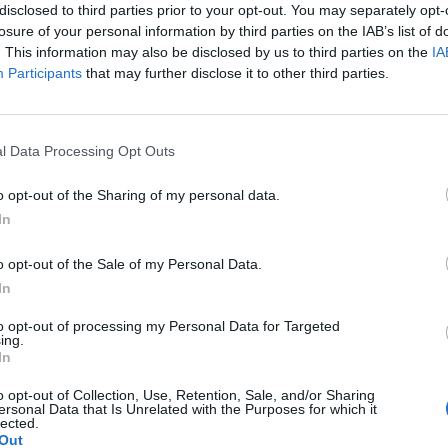
disclosed to third parties prior to your opt-out. You may separately opt-
l Colle delle Finestre, sul cui sterrato nel
losure of your personal information by third parties on the IAB’s list of
grande spettacolo. M. Gra.
. This information may also be disclosed by us to third parties on the
IA
Participants
that may further disclose it to other third parties.
Le
da
l Data Processing Opt Outs
Rudy Giuliani a Come States?
Le
Trump, Meloni e la strategia
o opt-out of the Sharing of my personal data.
americana
In
o opt-out of the Sale of my Personal Data.
In
to opt-out of processing my Personal Data for Targeted
ing.
In
o opt-out of Collection, Use, Retention, Sale, and/or Sharing
ersonal Data that Is Unrelated with the Purposes for which it
lected.
Out