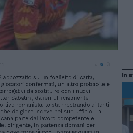
a
a
11
a
In 
 abbozzatto su un foglietto di carta,
 giocatori confermati, un altro probabile e
terrogativi da sostituire con i nuovi
lter Sabatini, da ieri ufficialmente
ortivo romanista, lo sta mostrando ai tanti
che da giorni riceve nel suo ufficio. La
cana parte dal lavoro competente e
el dirigente, in partenza domani per
da dove tornerà con i primi acquisti in