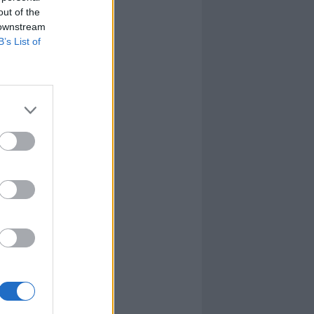
out of the
 downstream
B’s List of