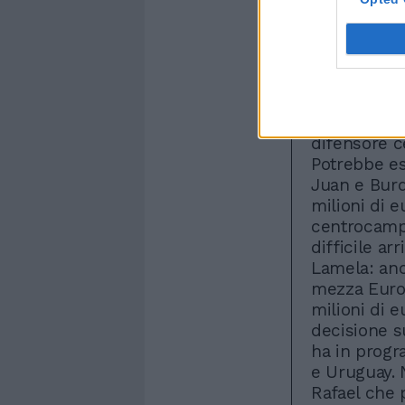
Clausura, pr
primo obiet
Leandro Par
Sabatini du
circa 6 mil
nessuno ha 
difensore c
Potrebbe ess
Juan e Burd
milioni di e
centrocampo
difficile arr
Lamela: anc
mezza Europ
milioni di e
decisione s
ha in progr
e Uruguay. N
Rafael che 