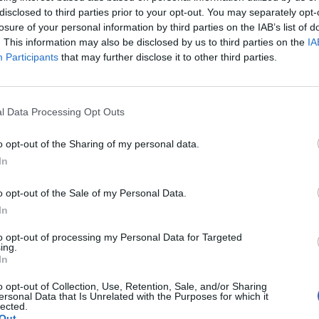
ting. Completato l'iter di vendita all'inizio
disclosed to third parties prior to your opt-out. You may separately opt-
la Roma si rinforzerà con giovanissimi
losure of your personal information by third parties on the IAB’s list of
pei e sudamericani. Nella testa di Sabatini
. This information may also be disclosed by us to third parties on the
IA
si regge su un modulo ideato per dare
Participants
that may further disclose it to other third parties.
e cinque conferme: la coppia centrale
so, De Rossi perno in mediana, Totti
e Vucinic esterno a sinistra. Quest'ultimo
l Data Processing Opt Outs
 dare certezze sulla voglia di restare a
 a sentirlo parlare i dubbi si allontanano.
o opt-out of the Sharing of my personal data.
 - ha detto Vucinic - che ho preso la
In
i andarmene. Né io né il mio procuratore
mo parlato con nessuno. La valutazione la
o opt-out of the Sale of my Personal Data.
ver conosciuto i programmi della nuova
In
De Rossi è un passo più avanti: è l'unico
anista che ha avuto un contatto diretto
to opt-out of processing my Personal Data for Targeted
ing.
 e presto dovrebbe trattare il rinnovo. Se
In
nfermati lui e Vucinic serviranno
 titolari nuovi. Il blitz di Sabatini in
o opt-out of Collection, Use, Retention, Sale, and/or Sharing
ersonal Data that Is Unrelated with the Purposes for which it
rerà lo spazio di pochi giorni. Oltre ad
lected.
el weekend alle gare del torneo di
Out