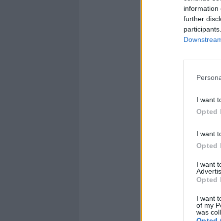
chiave marke
information 
di giugno, 
further disc
talenti euro
participants
la squadra 
Downstream 
spettacolo 
Juan-Burdis
centravanti 
Persona
deve ancora
Trigoria, ma
I want t
«Non è vero
Opted 
decisione d
Lucci abbia
I want t
farò dopo a
Opted 
proprietà». 
attuale rom
I want 
Advertis
con Sabatini
Opted 
verranno co
comunque sei
I want t
of my P
Argentina du
was col
assistere n
Opted 