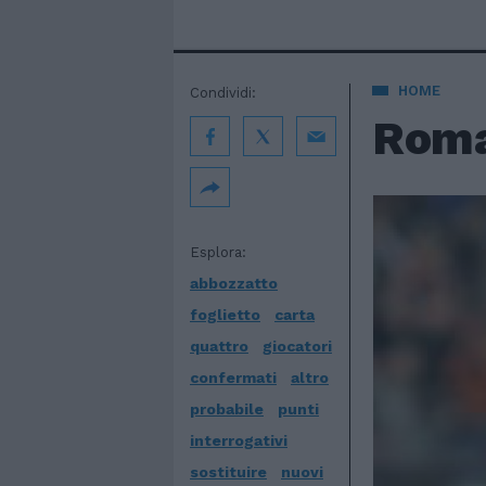
HOME
Condividi:
Roma
Esplora:
abbozzatto
foglietto
carta
quattro
giocatori
confermati
altro
probabile
punti
interrogativi
sostituire
nuovi