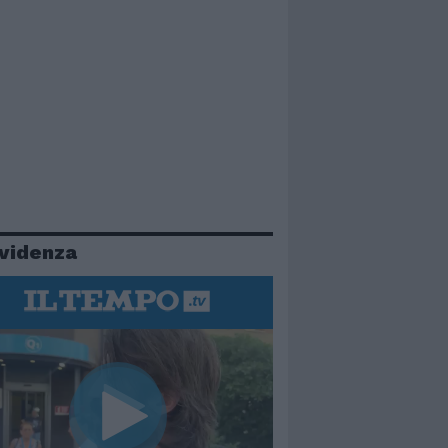
evidenza