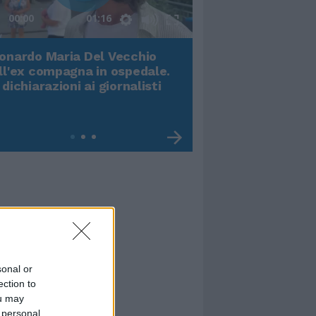
00:00
01:16
onardo Maria Del Vecchio
Terremoto, viene g
ll'ex compagna in ospedale.
video impressiona
 dichiarazioni ai giornalisti
sonal or
ection to
ou may
 personal