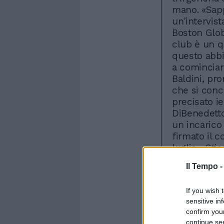
mano. «Sapp
un'intervist
Boston Glob
club è un q
questo abbi
a cominciar
Baldini, pr
che si conc
precisato ie
DiBenedetto
un incarico
firmato il c
luglio. «St
ovviamente 
Il Tempo 
ha aggiunto
posso chia
If you wish 
vogliamo sol
sensitive in
in rosa un g
confirm you
e Donovan - 
continue se