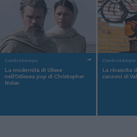
Controtempo
Controtempo
La modernità di Ulisse
La rinascita 
nell'Odissea pop di Christopher
canzoni di Va
Nolan