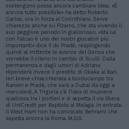
sostengono possa ancora cambiare idea: «È
ancora tutto possibile» ha detto Roberto
Carlos, ora in forza al Corinthians. Serve
chiarezza anche su Pizarro, che sta vivendo il
suo peggiore periodo in giallorosso. «Ma lui
con Falcao è uno dei nostri giocatori più
importanti» dice il ds Pradè, respingendo
quindi al mittente le avance del Genoa che
vorrebbe il cileno in cambio di Sculli. Dalla
permanenza e dagli umori di Adriano
dipenderà invece il prestito di Okaka al Bari.
Ieri breve chiacchierata a bordocampo tra
Ranieri e Pradè, che sarà a Dubai da oggi a
mercoledì. A Trigoria c'è l'idea di muovere
qualcosa tra i portieri e si aspetta il via libera
di UniCredit per Baptista al Malaga. In entrata:
il West Ham non ha convocato Behrami che
aspetta ancora la Roma. M.D.S.