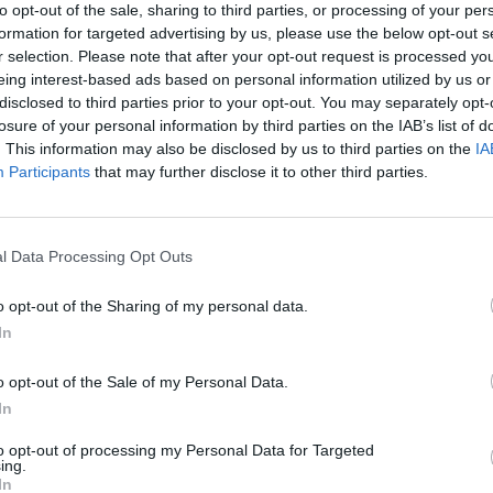
to opt-out of the sale, sharing to third parties, or processing of your per
e solo in Germania) di 221 km/h. Si tratta
formation for targeted advertising by us, please use the below opt-out s
 creazione del gruppo Nissan, debitamente
r selection. Please note that after your opt-out request is processed y
i tecnici Infiniti: un 6 cilindri di 3 litri da
eing interest-based ads based on personal information utilized by us or
 una bella coppia massima di 550 Nm,
disclosed to third parties prior to your opt-out. You may separately opt-
già a 1750 giri. Anche se priva dell'asse
losure of your personal information by third parties on the IAB’s list of
autosterzante, montato sulla FX Sport, la
. This information may also be disclosed by us to third parties on the
IA
orta più che degnamente. Lo schema della
Participants
that may further disclose it to other third parties.
egrale resta lo stesso dei benzina. I prezzi
8.800 ai 56.500 euro. G.M.
l Data Processing Opt Outs
Le
da
o opt-out of the Sharing of my personal data.
Rudy Giuliani a Come States?
Le
In
Trump, Meloni e la strategia
americana
o opt-out of the Sale of my Personal Data.
In
to opt-out of processing my Personal Data for Targeted
ing.
In