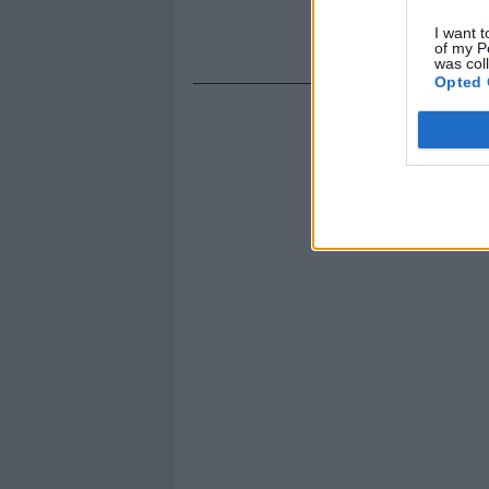
I want t
of my P
was col
Opted 