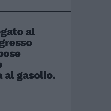
egato al
ngresso
pose
è
al gasolio.