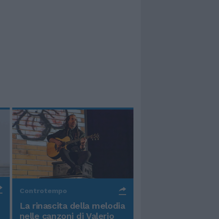
Controtempo
La rinascita della melodia
nelle canzoni di Valerio