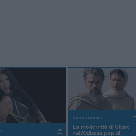
Controtempo
La modernità di Ulisse
po
nell'Odissea pop di