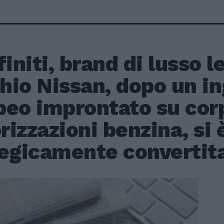
finiti, brand di lusso l
hio Nissan, dopo un i
peo improntato su cor
izzazioni benzina, si 
egicamente convertita 