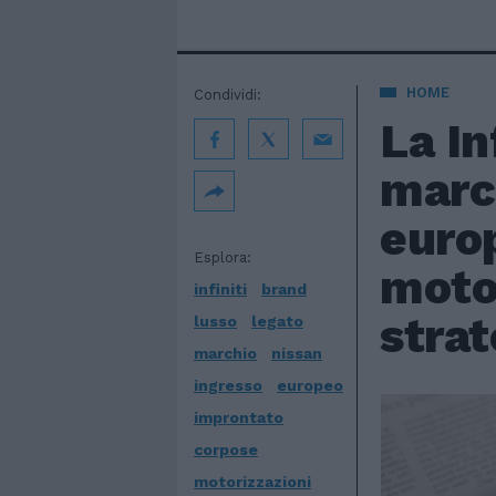
HOME
Condividi:
La In
marc
euro
Esplora:
motor
infiniti
brand
strat
lusso
legato
marchio
nissan
ingresso
europeo
improntato
corpose
motorizzazioni