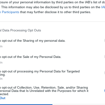
losure of your personal information by third parties on the IAB’s list of
. This information may also be disclosed by us to third parties on the
IA
Participants
that may further disclose it to other third parties.
Le
da
Rudy Giuliani a Come States?
Le
l Data Processing Opt Outs
Trump, Meloni e la strategia
americana
o opt-out of the Sharing of my personal data.
In
o opt-out of the Sale of my Personal Data.
In
to opt-out of processing my Personal Data for Targeted
ing.
In
o opt-out of Collection, Use, Retention, Sale, and/or Sharing
ersonal Data that Is Unrelated with the Purposes for which it
lected.
Out