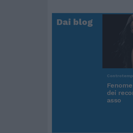
Dai blog
Controtem
Fenomen
dei reco
asso