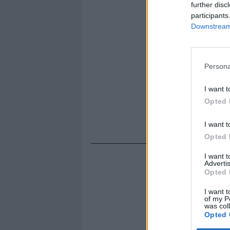
further disc
participants
Downstream 
Persona
I want t
Opted 
I want t
Opted 
I want 
Advertis
Opted 
I want t
of my P
was col
Opted 