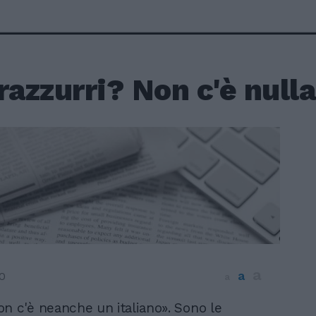
razzurri? Non c'è nulla
a
a
0
a
n c'è neanche un italiano». Sono le