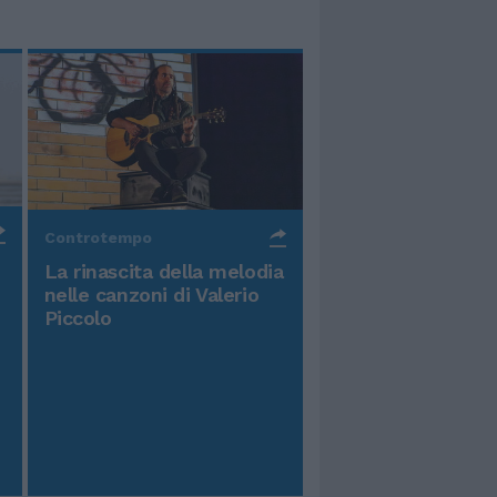
Controtempo
La rinascita della melodia
nelle canzoni di Valerio
Piccolo