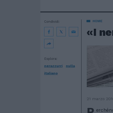
HOME
Condividi:
«I ne
Esplora:
nerazzurri
nulla
italiano
21 marzo 201
P
erchéno