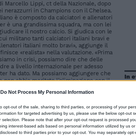
di Marcello Lippi, ct della Nazionale, dopo
dei nerazzurri in Champions con il Chelsea.
taliano è composto da calciatori e allenatori
Inter è una grandissima squadra, ma con lei
iudicare il nostro calcio. Si giudica con le
ui militano tanti calciatori italiani bravi e
llenatori italiani molto bravi», aggiunge il
finisce «realista» nella valutazione. «Prima
 siamo in crisi, possiamo dire che delle
dre a livello internazionale per adesso
Inter ha dato. Ma possiamo aggiungere che
In 
a non abbia meritato l'eliminazione con il
 è una grande squadra. È un periodo no
-
Do Not Process My Personal Information
dre italiane in Europa, non riescono ad
 ad imporre quanto c'e di buono nel
to opt-out of the sale, sharing to third parties, or processing of your per
io. Ma non va dimenticato che le squadre
formation for targeted advertising by us, please use the below opt-out s
amo sempre state all' avanguardia in
r selection. Please note that after your opt-out request is processed y
eing interest-based ads based on personal information utilized by us or
disclosed to third parties prior to your opt-out. You may separately opt-