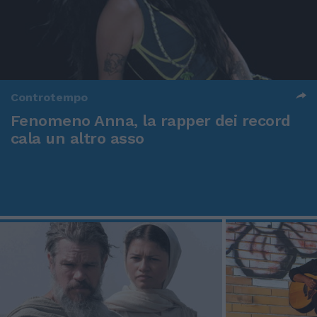
Controtempo
Fenomeno Anna, la rapper dei record
cala un altro asso