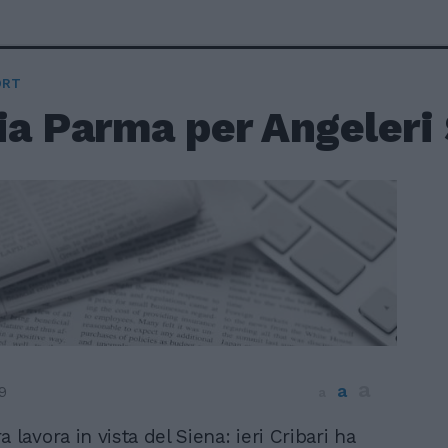
ORT
ia Parma per Angeleri 
a
a
9
a
 lavora in vista del Siena: ieri Cribari ha