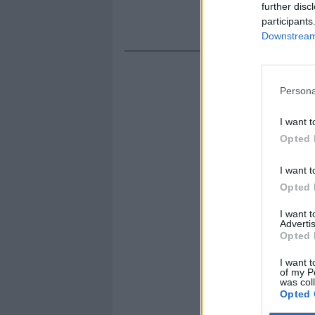
further disc
participants
Downstream 
Persona
I want t
Opted 
I want t
Opted 
I want 
Advertis
Opted 
I want t
of my P
was col
Opted 