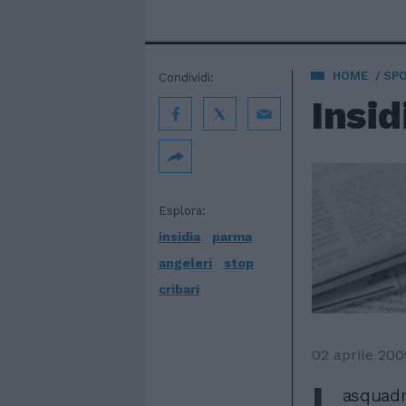
HOME
SP
Condividi:
Insid
Esplora:
insidia
parma
angeleri
stop
cribari
02 aprile 200
L
asquadra