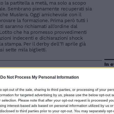
to la partitella a metà, ma solo a scopo
ale. Sembrano pienamente recuperati sia
he Muslera. Oggi amichevole con il
rovare la formazione. Prima però tutti i
ti saranno richiamati all'ordine dal
 Lotito che ha promesso provvedimenti
zioni indecenti e dichiarazioni shock
lla stampa. Per il derby dell'11 aprile già
i sette mila biglietti.
In 
-
Do Not Process My Personal Information
to opt-out of the sale, sharing to third parties, or processing of your per
formation for targeted advertising by us, please use the below opt-out s
r selection. Please note that after your opt-out request is processed y
eing interest-based ads based on personal information utilized by us or
disclosed to third parties prior to your opt-out. You may separately opt-