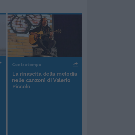
Controtempo
La rinascita della melodia
nelle canzoni di Valerio
Piccolo