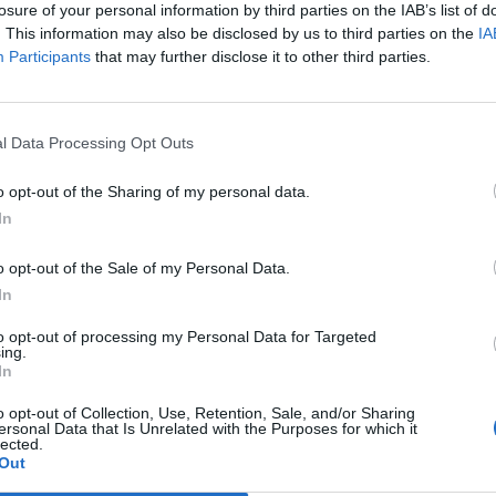
losure of your personal information by third parties on the IAB’s list of
. This information may also be disclosed by us to third parties on the
IA
Participants
that may further disclose it to other third parties.
Le
da
Rudy Giuliani a Come States?
Le
l Data Processing Opt Outs
Trump, Meloni e la strategia
americana
o opt-out of the Sharing of my personal data.
In
o opt-out of the Sale of my Personal Data.
In
to opt-out of processing my Personal Data for Targeted
ing.
In
o opt-out of Collection, Use, Retention, Sale, and/or Sharing
ersonal Data that Is Unrelated with the Purposes for which it
lected.
Out