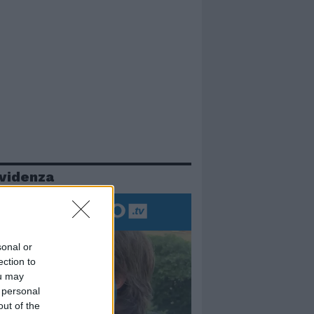
evidenza
sonal or
ection to
ou may
 personal
out of the