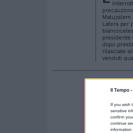
interrot
precauzion
Matuzalem c
Latera per p
biancoceles
presidente
dopo presta
rilasciate a
venduti quas
Il Tempo 
If you wish 
sensitive in
confirm you
continue se
information 