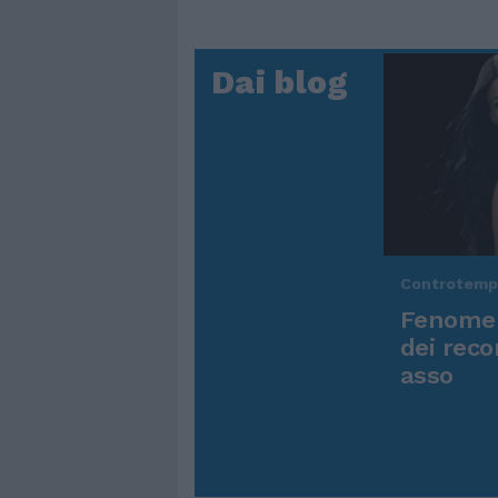
Dai blog
Controtem
Fenomen
dei reco
asso