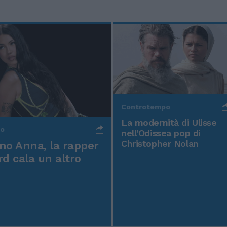
Controtempo
La modernità di Ulisse
po
nell'Odissea pop di
Christopher Nolan
o Anna, la rapper
rd cala un altro