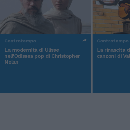
Controtempo
Controtempo
La modernità di Ulisse
La rinascita 
nell'Odissea pop di Christopher
canzoni di Va
Nolan