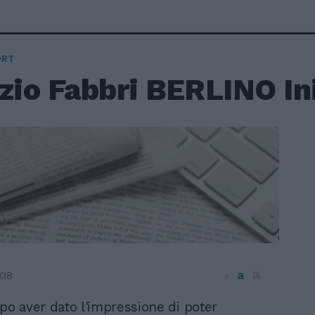
ORT
zio Fabbri BERLINO Iniz
a
a
008
a
opo aver dato l'impressione di poter