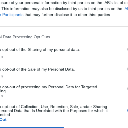
andare al riposo 35-40. L'approccio al
losure of your personal information by third parties on the IAB’s list of
 è stato molle e Berlino ha ritrovato vigore
. This information may also be disclosed by us to third parties on the
IA
perare sul 41-40 con Jacobsen. Con tutto
Participants
that may further disclose it to other third parties.
a la Virtus ha trovato punti da Hutson e
Le
sì da chiudere ancora avanti al 30' (50-
da
ipla del bimbo-Usa ha fatto penaare che la
Rudy Giuliani a Come States?
Le
l Data Processing Opt Outs
Trump, Meloni e la strategia
e alle spalle (52-57) e invece nel
americana
isivo la luce s'è spenta. Troppi secondi
o opt-out of the Sharing of my personal data.
i ai tedeschi e nell'ultimo minuto, iniziato
In
vanti 63-61, tre errori di Becirovic (due tiri
tati via e una palla persa) hanno dato la
o opt-out of the Sale of my Personal Data.
 padroni di casa. Nulla di compromesso ma
In
edì prossimo in casa contro Badalona non
gliare.
to opt-out of processing my Personal Data for Targeted
ing.
In
o opt-out of Collection, Use, Retention, Sale, and/or Sharing
ersonal Data that Is Unrelated with the Purposes for which it
lected.
Out