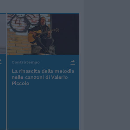
Controtempo
La rinascita della melodia
nelle canzoni di Valerio
Piccolo