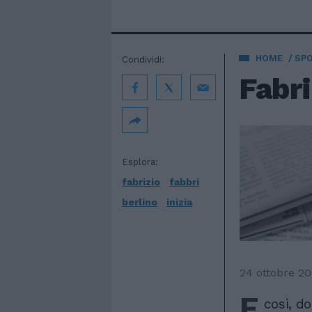
HOME
SP
Condividi:
Fabri
Esplora:
fabrizio
fabbri
berlino
inizia
24 ottobre 2
E
così, d