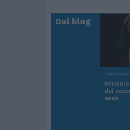
Dai blog
Controtem
Fenomen
dei reco
asso