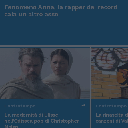
Fenomeno Anna, la rapper dei record
cala un altro asso
Controtempo
Controtempo
La modernità di Ulisse
La rinascita 
nell'Odissea pop di Christopher
canzoni di Va
Nolan