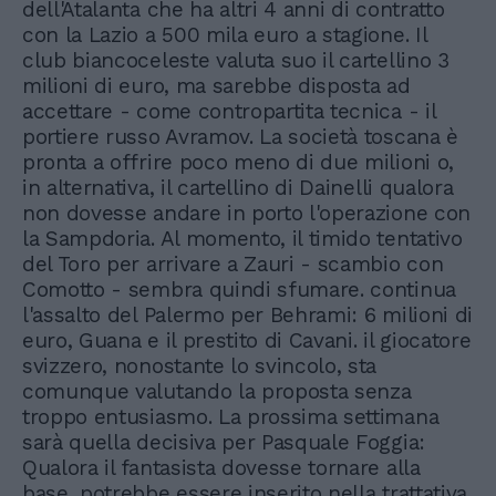
dell'Atalanta che ha altri 4 anni di contratto
con la Lazio a 500 mila euro a stagione. Il
club biancoceleste valuta suo il cartellino 3
milioni di euro, ma sarebbe disposta ad
accettare - come contropartita tecnica - il
portiere russo Avramov. La società toscana è
pronta a offrire poco meno di due milioni o,
in alternativa, il cartellino di Dainelli qualora
non dovesse andare in porto l'operazione con
la Sampdoria. Al momento, il timido tentativo
del Toro per arrivare a Zauri - scambio con
Comotto - sembra quindi sfumare. continua
l'assalto del Palermo per Behrami: 6 milioni di
euro, Guana e il prestito di Cavani. il giocatore
svizzero, nonostante lo svincolo, sta
comunque valutando la proposta senza
troppo entusiasmo. La prossima settimana
sarà quella decisiva per Pasquale Foggia:
Qualora il fantasista dovesse tornare alla
base, potrebbe essere inserito nella trattativa