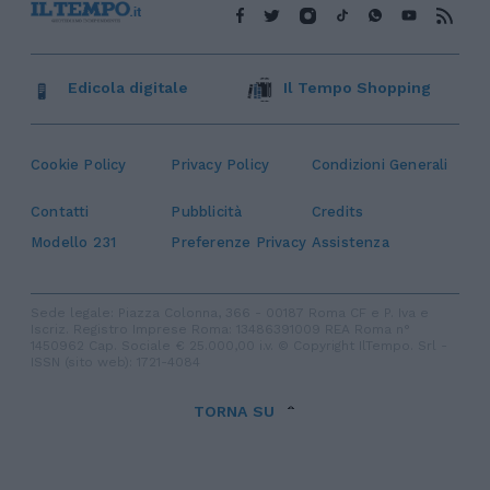
Edicola digitale
Il Tempo Shopping
Cookie Policy
Privacy Policy
Condizioni Generali
Contatti
Pubblicità
Credits
Modello 231
Preferenze Privacy
Assistenza
Sede legale: Piazza Colonna, 366 - 00187 Roma CF e P. Iva e
Iscriz. Registro Imprese Roma: 13486391009 REA Roma n°
1450962 Cap. Sociale € 25.000,00 i.v. © Copyright IlTempo. Srl -
ISSN (sito web): 1721-4084
TORNA SU