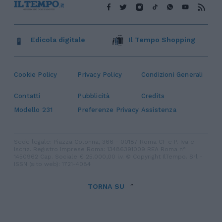
Edicola digitale
Il Tempo Shopping
Cookie Policy
Privacy Policy
Condizioni Generali
Contatti
Pubblicità
Credits
Modello 231
Preferenze Privacy
Assistenza
Sede legale: Piazza Colonna, 366 - 00187 Roma CF e P. Iva e
Iscriz. Registro Imprese Roma: 13486391009 REA Roma n°
1450962 Cap. Sociale € 25.000,00 i.v. © Copyright IlTempo. Srl -
ISSN (sito web): 1721-4084
TORNA SU