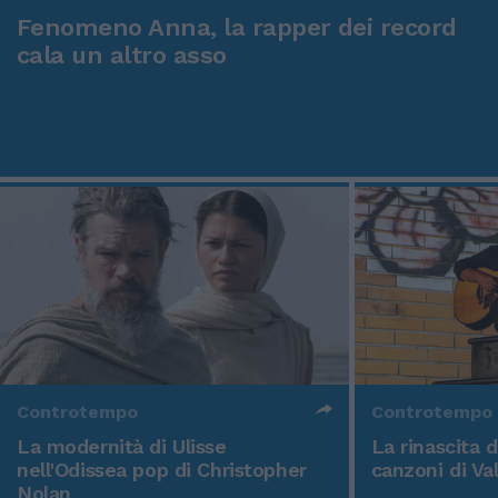
Fenomeno Anna, la rapper dei record
cala un altro asso
Controtempo
Controtempo
La modernità di Ulisse
La rinascita 
nell'Odissea pop di Christopher
canzoni di Va
Nolan