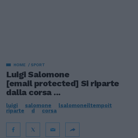
HOME
SPORT
Luigi Salomone
[email protected]
Si riparte
dalla corsa ...
luigi
salomone
lsalomoneiltempoit
riparte
d
corsa