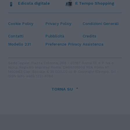
Edicola digitale
Il Tempo Shopping
Cookie Policy
Privacy Policy
Condizioni Generali
Contatti
Pubblicità
Credits
Modello 231
Preferenze Privacy
Assistenza
Sede legale: Piazza Colonna, 366 - 00187 Roma CF e P. Iva e
Iscriz. Registro Imprese Roma: 13486391009 REA Roma n°
1450962 Cap. Sociale € 25.000,00 i.v. © Copyright IlTempo. Srl -
ISSN (sito web): 1721-4084
TORNA SU