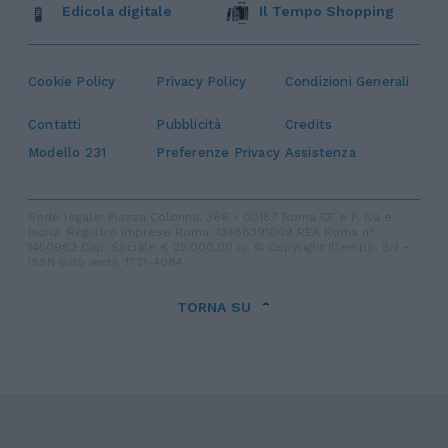
Edicola digitale
Il Tempo Shopping
Cookie Policy
Privacy Policy
Condizioni Generali
Contatti
Pubblicità
Credits
Modello 231
Preferenze Privacy
Assistenza
Sede legale: Piazza Colonna, 366 - 00187 Roma CF e P. Iva e
Iscriz. Registro Imprese Roma: 13486391009 REA Roma n°
1450962 Cap. Sociale € 25.000,00 i.v. © Copyright IlTempo. Srl -
ISSN (sito web): 1721-4084
TORNA SU