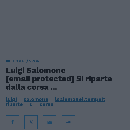
HOME
SPORT
Luigi Salomone
[email protected]
Si riparte
dalla corsa ...
luigi
salomone
lsalomoneiltempoit
riparte
d
corsa