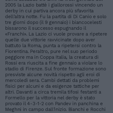
2005 la Lazio battè i giallorossi vincendo un
derby in cui partiva ancora più sfavorita
dell'altra notte. Fu la partita di Di Canio e solo
tre giorni dopo (il 9 gennaio) i biancocelesti
bissarono il successo espugnando il
«Franchi». La Lazio ci vuole provare a ripetere
quelle due vittorie ravvicinate dopo aver
battuto la Roma, punta a ripetersi contro la
Fiorentina. Peraltro, pure nel suo periodo
peggiore ma in Coppa Italia, la creatura di
Rossi era riuscita a fine gennaio a violare lo
stadio di Firenze. Sul fronte formazione sono
presviste alcune novità rispetto agli eroi di
mercoledì sera. Cambi dettati da problemi
fisici per alcuni e da esigenze tattiche per
altri. Davanti a circa tremila tifosi festanti a
Formello per la vittoria nel derby è stato
provato il 4-3-1-2 con Pandev in panchina e
Meghni in campo dall'inizio. Bianchi e Rocchi