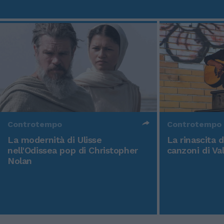
Controtempo
Controtempo
La modernità di Ulisse
La rinascita 
nell'Odissea pop di Christopher
canzoni di Va
Nolan