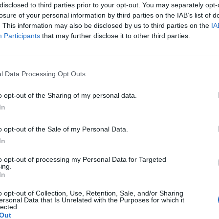
disclosed to third parties prior to your opt-out. You may separately opt-
 È questo quello che vogliamo, e se
losure of your personal information by third parties on the IAB’s list of
 offende vuol dire che ha la coda di
. This information may also be disclosed by us to third parties on the
IA
gazzi hanno fatto qualcosa di straordinario».
Participants
that may further disclose it to other third parties.
renza stampa del dopo partita il tecnico
gia l'impresa del suo gruppo. «Se ho avuto
Le
 ne avevo neanche il tempo, io dovevo
da
l Data Processing Opt Outs
are indicazioni ai ragazzi. Raggiungere la
Rudy Giuliani a Come States?
Le
Trump, Meloni e la strategia
one è un grande risultato ma il mio
o opt-out of the Sharing of my personal data.
americana
l'aver costruito questo bel rapporto con i
In
'inizio della mia avventura si diceva che mi
ora troppo giocatore, io mi sento
o opt-out of the Sale of my Personal Data.
te me stesso e alla fine posso essere
In
 di ciò che abbiamo costruito». Ora la
ida contro le Far Oer: con la
to opt-out of processing my Personal Data for Targeted
ne in tasca il ct inizierà a lavorare per la
ing.
In
 in programma a fine giugno.
o opt-out of Collection, Use, Retention, Sale, and/or Sharing
ersonal Data that Is Unrelated with the Purposes for which it
lected.
Out