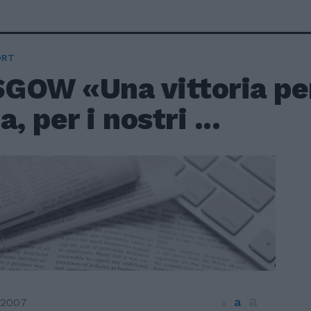
ORT
GOW «Una vittoria per
ia, per i nostri ...
a
a
 2007
a