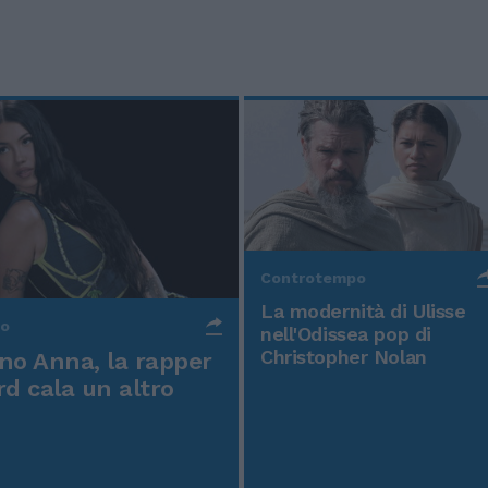
Controtempo
La modernità di Ulisse
po
nell'Odissea pop di
Christopher Nolan
o Anna, la rapper
rd cala un altro