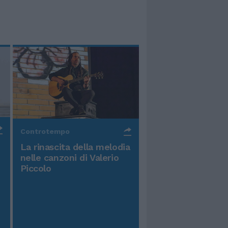
Controtempo
La rinascita della melodia
nelle canzoni di Valerio
Piccolo