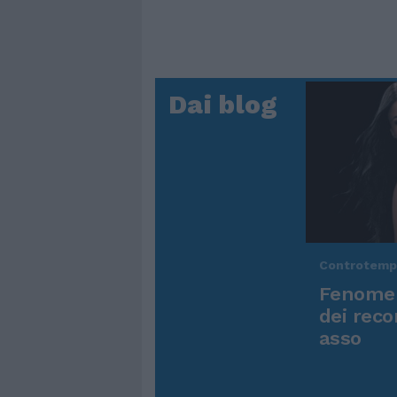
Dai blog
Controtem
Fenomen
dei reco
asso