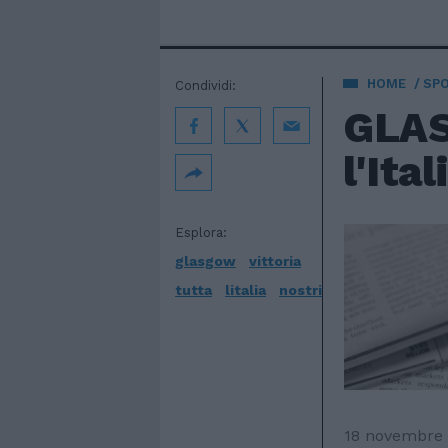
HOME
SP
Condividi:
GLAS
l'Ital
Esplora:
glasgow
vittoria
tutta
litalia
nostri
18 novembre