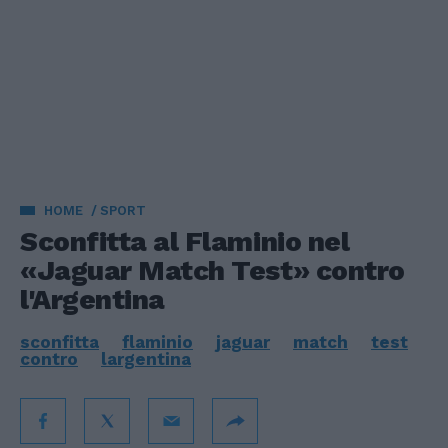
HOME
SPORT
Sconfitta al Flaminio nel
«Jaguar Match Test» contro
l'Argentina
sconfitta
flaminio
jaguar
match
test
contro
largentina