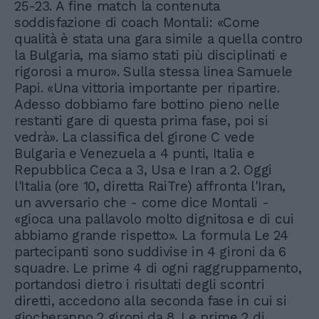
25-23. A fine match la contenuta
soddisfazione di coach Montali: «Come
qualità è stata una gara simile a quella contro
la Bulgaria, ma siamo stati più disciplinati e
rigorosi a muro». Sulla stessa linea Samuele
Papi. «Una vittoria importante per ripartire.
Adesso dobbiamo fare bottino pieno nelle
restanti gare di questa prima fase, poi si
vedrà». La classifica del girone C vede
Bulgaria e Venezuela a 4 punti, Italia e
Repubblica Ceca a 3, Usa e Iran a 2. Oggi
l'Italia (ore 10, diretta RaiTre) affronta l'Iran,
un avversario che - come dice Montali -
«gioca una pallavolo molto dignitosa e di cui
abbiamo grande rispetto». La formula Le 24
partecipanti sono suddivise in 4 gironi da 6
squadre. Le prime 4 di ogni raggruppamento,
portandosi dietro i risultati degli scontri
diretti, accedono alla seconda fase in cui si
giocheranno 2 gironi da 8. Le prime 2 di