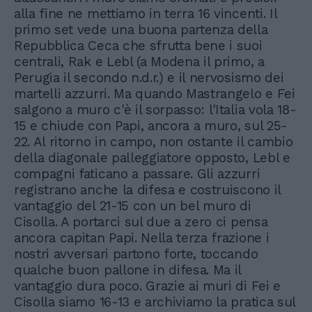
alla fine ne mettiamo in terra 16 vincenti. Il
primo set vede una buona partenza della
Repubblica Ceca che sfrutta bene i suoi
centrali, Rak e Lebl (a Modena il primo, a
Perugia il secondo n.d.r.) e il nervosismo dei
martelli azzurri. Ma quando Mastrangelo e Fei
salgono a muro c'è il sorpasso: l'Italia vola 18-
15 e chiude con Papi, ancora a muro, sul 25-
22. Al ritorno in campo, non ostante il cambio
della diagonale palleggiatore opposto, Lebl e
compagni faticano a passare. Gli azzurri
registrano anche la difesa e costruiscono il
vantaggio del 21-15 con un bel muro di
Cisolla. A portarci sul due a zero ci pensa
ancora capitan Papi. Nella terza frazione i
nostri avversari partono forte, toccando
qualche buon pallone in difesa. Ma il
vantaggio dura poco. Grazie ai muri di Fei e
Cisolla siamo 16-13 e archiviamo la pratica sul