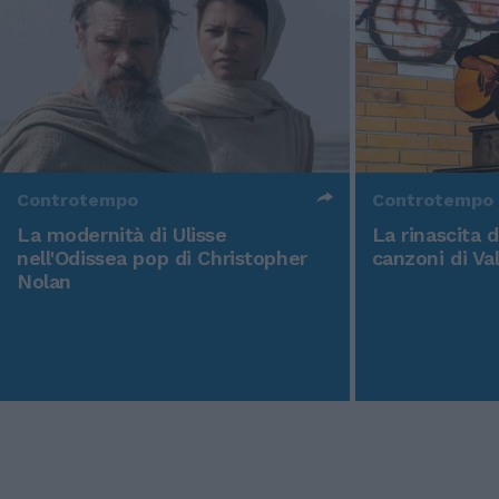
Controtempo
Controtempo
La modernità di Ulisse
La rinascita 
nell'Odissea pop di Christopher
canzoni di Va
Nolan