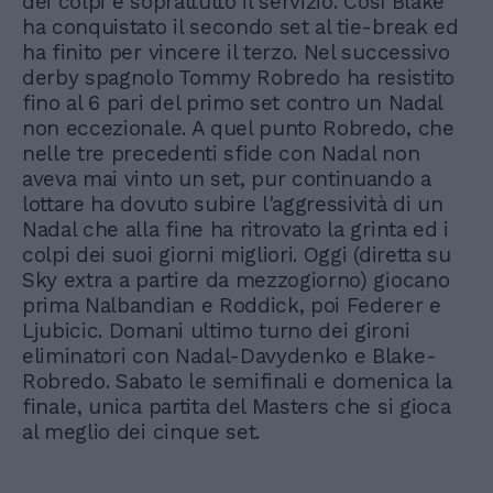
dei colpi e soprattutto il servizio. Così Blake
ha conquistato il secondo set al tie-break ed
ha finito per vincere il terzo. Nel successivo
derby spagnolo Tommy Robredo ha resistito
fino al 6 pari del primo set contro un Nadal
non eccezionale. A quel punto Robredo, che
nelle tre precedenti sfide con Nadal non
aveva mai vinto un set, pur continuando a
lottare ha dovuto subire l'aggressività di un
Nadal che alla fine ha ritrovato la grinta ed i
colpi dei suoi giorni migliori. Oggi (diretta su
Sky extra a partire da mezzogiorno) giocano
prima Nalbandian e Roddick, poi Federer e
Ljubicic. Domani ultimo turno dei gironi
eliminatori con Nadal-Davydenko e Blake-
Robredo. Sabato le semifinali e domenica la
finale, unica partita del Masters che si gioca
al meglio dei cinque set.