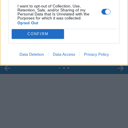
I want to opt-out of Collection, Use,
Retention, Sale, and/or Sharing of my
Personal Data that Is Unrelated with the
Purposes for which it was collected.
00:00
01:16
Opted Out
CONFIRM
Leonardo Maria Del Vecchio dall'ex compagna
in ospedale. Le dichiarazioni ai giornalisti
Data Deletion
Data Access
Privacy Policy