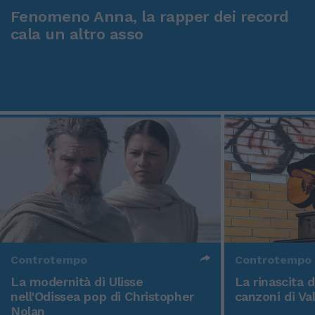
Fenomeno Anna, la rapper dei record
cala un altro asso
Controtempo
Controtempo
La modernità di Ulisse
La rinascita 
nell'Odissea pop di Christopher
canzoni di Va
Nolan