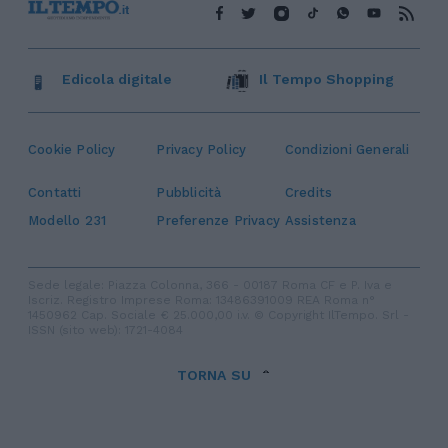
Edicola digitale
Il Tempo Shopping
Cookie Policy
Privacy Policy
Condizioni Generali
Contatti
Pubblicità
Credits
Modello 231
Preferenze Privacy
Assistenza
Sede legale: Piazza Colonna, 366 - 00187 Roma CF e P. Iva e
Iscriz. Registro Imprese Roma: 13486391009 REA Roma n°
1450962 Cap. Sociale € 25.000,00 i.v. © Copyright IlTempo. Srl -
ISSN (sito web): 1721-4084
TORNA SU