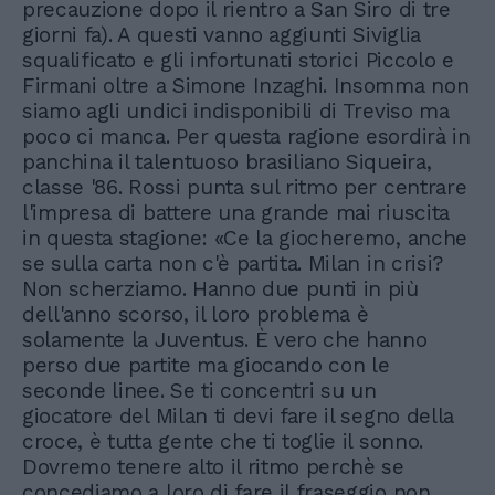
precauzione dopo il rientro a San Siro di tre
giorni fa). A questi vanno aggiunti Siviglia
squalificato e gli infortunati storici Piccolo e
Firmani oltre a Simone Inzaghi. Insomma non
siamo agli undici indisponibili di Treviso ma
poco ci manca. Per questa ragione esordirà in
panchina il talentuoso brasiliano Siqueira,
classe '86. Rossi punta sul ritmo per centrare
l'impresa di battere una grande mai riuscita
in questa stagione: «Ce la giocheremo, anche
se sulla carta non c'è partita. Milan in crisi?
Non scherziamo. Hanno due punti in più
dell'anno scorso, il loro problema è
solamente la Juventus. È vero che hanno
perso due partite ma giocando con le
seconde linee. Se ti concentri su un
giocatore del Milan ti devi fare il segno della
croce, è tutta gente che ti toglie il sonno.
Dovremo tenere alto il ritmo perchè se
concediamo a loro di fare il fraseggio non