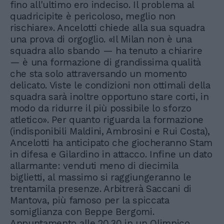
fino all'ultimo ero indeciso. Il problema al
quadricipite è pericoloso, meglio non
rischiare». Ancelotti chiede alla sua squadra
una prova di orgoglio. «Il Milan non è una
squadra allo sbando — ha tenuto a chiarire
— è una formazione di grandissima qualità
che sta solo attraversando un momento
delicato. Viste le condizioni non ottimali della
squadra sarà inoltre opportuno stare corti, in
modo da ridurre il più possibile lo sforzo
atletico». Per quanto riguarda la formazione
(indisponibili Maldini, Ambrosini e Rui Costa),
Ancelotti ha anticipato che giocheranno Stam
in difesa e Gilardino in attacco. Infine un dato
allarmante: venduti meno di diecimila
biglietti, al massimo si raggiungeranno le
trentamila presenze. Arbitrerà Saccani di
Mantova, più famoso per la spiccata
somiglianza con Beppe Bergomi.
Appuntamento alle 20.30 in un Olimpico