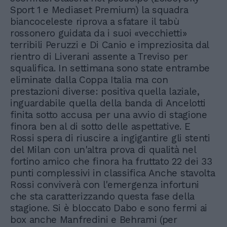
Sport 1 e Mediaset Premium) la squadra
biancoceleste riprova a sfatare il tabù
rossonero guidata da i suoi «vecchietti»
terribili Peruzzi e Di Canio e impreziosita dal
rientro di Liverani assente a Treviso per
squalifica. In settimana sono state entrambe
eliminate dalla Coppa Italia ma con
prestazioni diverse: positiva quella laziale,
inguardabile quella della banda di Ancelotti
finita sotto accusa per una avvio di stagione
finora ben al di sotto delle aspettative. E
Rossi spera di riuscire a ingigantire gli stenti
del Milan con un'altra prova di qualità nel
fortino amico che finora ha fruttato 22 dei 33
punti complessivi in classifica Anche stavolta
Rossi conviverà con l'emergenza infortuni
che sta caratterizzando questa fase della
stagione. Si è bloccato Dabo e sono fermi ai
box anche Manfredini e Behrami (per