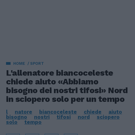
HOME
SPORT
L'allenatore biancoceleste
chiede aiuto «Abbiamo
bisogno dei nostri tifosi» Nord
in sciopero solo per un tempo
l
natore
biancoceleste
chiede
aiuto
bisogno
nostri
tifosi
nord
sciopero
solo
tempo