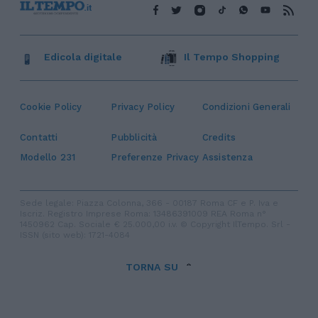
Edicola digitale
Il Tempo Shopping
Cookie Policy
Privacy Policy
Condizioni Generali
Contatti
Pubblicità
Credits
Modello 231
Preferenze Privacy
Assistenza
Sede legale: Piazza Colonna, 366 - 00187 Roma CF e P. Iva e
Iscriz. Registro Imprese Roma: 13486391009 REA Roma n°
1450962 Cap. Sociale € 25.000,00 i.v. © Copyright IlTempo. Srl -
ISSN (sito web): 1721-4084
TORNA SU