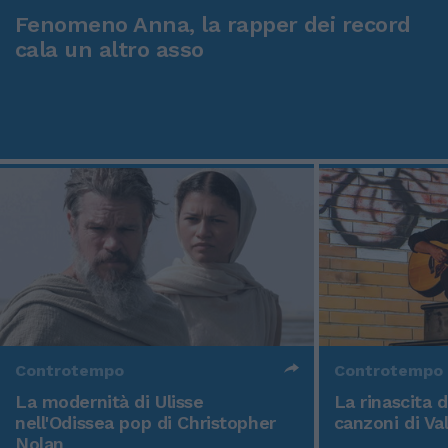
Fenomeno Anna, la rapper dei record
cala un altro asso
Controtempo
Controtempo
La modernità di Ulisse
La rinascita 
nell'Odissea pop di Christopher
canzoni di Va
Nolan