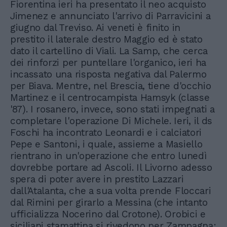
Fiorentina ieri ha presentato il neo acquisto
Jimenez e annunciato l'arrivo di Parravicini a
giugno dal Treviso. Ai veneti è finito in
prestito il laterale destro Maggio ed è stato
dato il cartellino di Viali. La Samp, che cerca
dei rinforzi per puntellare l'organico, ieri ha
incassato una risposta negativa dal Palermo
per Biava. Mentre, nel Brescia, tiene d'occhio
Martinez e il centrocampista Hamsyk (classe
'87). I rosanero, invece, sono stati impegnati a
completare l'operazione Di Michele. Ieri, il ds
Foschi ha incontrato Leonardi e i calciatori
Pepe e Santoni, i quale, assieme a Masiello
rientrano in un'operazione che entro lunedì
dovrebbe portare ad Ascoli. Il Livorno adesso
spera di poter avere in prestito Lazzari
dall'Atalanta, che a sua volta prende Floccari
dal Rimini per girarlo a Messina (che intanto
ufficializza Nocerino dal Crotone). Orobici e
siciliani stamattina si rivedono per Zampagna: