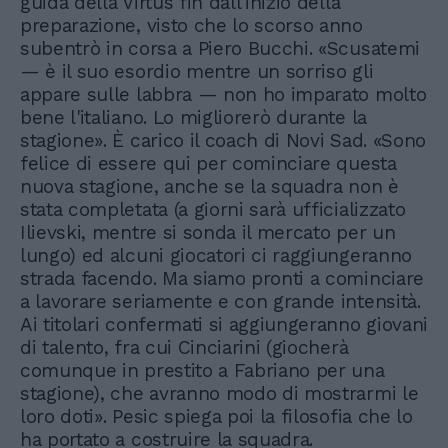
guida della Virtus fin dall'inizio della
preparazione, visto che lo scorso anno
subentrò in corsa a Piero Bucchi. «Scusatemi
— è il suo esordio mentre un sorriso gli
appare sulle labbra — non ho imparato molto
bene l'italiano. Lo migliorerò durante la
stagione». È carico il coach di Novi Sad. «Sono
felice di essere qui per cominciare questa
nuova stagione, anche se la squadra non è
stata completata (a giorni sarà ufficializzato
Ilievski, mentre si sonda il mercato per un
lungo) ed alcuni giocatori ci raggiungeranno
strada facendo. Ma siamo pronti a cominciare
a lavorare seriamente e con grande intensità.
Ai titolari confermati si aggiungeranno giovani
di talento, fra cui Cinciarini (giocherà
comunque in prestito a Fabriano per una
stagione), che avranno modo di mostrarmi le
loro doti». Pesic spiega poi la filosofia che lo
ha portato a costruire la squadra.