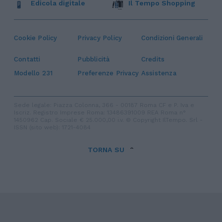
Edicola digitale
Il Tempo Shopping
Cookie Policy
Privacy Policy
Condizioni Generali
Contatti
Pubblicità
Credits
Modello 231
Preferenze Privacy
Assistenza
Sede legale: Piazza Colonna, 366 - 00187 Roma CF e P. Iva e
Iscriz. Registro Imprese Roma: 13486391009 REA Roma n°
1450962 Cap. Sociale € 25.000,00 i.v. © Copyright IlTempo. Srl -
ISSN (sito web): 1721-4084
TORNA SU