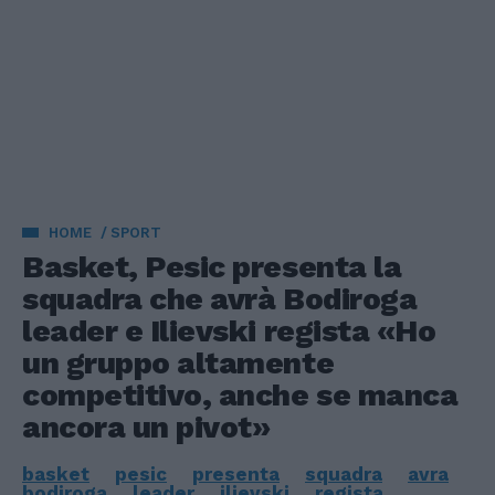
HOME
SPORT
Basket, Pesic presenta la
squadra che avrà Bodiroga
leader e Ilievski regista «Ho
un gruppo altamente
competitivo, anche se manca
ancora un pivot»
basket
pesic
presenta
squadra
avra
bodiroga
leader
ilievski
regista