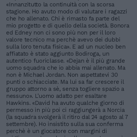
«Innanzitutto la continuità con la scorsa
stagione. Ho avuto modo di valutare i ragazzi
che ho allenato. Chi è rimasto fa parte del
mio progetto e di quello della società. Bonora
ed Edney non ci sono più non per il loro
valore tecnico ma perchè avevo dei dubbi
sulla loro tenuta fisica». E ad un nucleo ben
affiatato è stato aggiunto Bodiroga, un
autentico fuoriclasse. «Dejan è il più grande
uomo squadra che io abbia mai allenato. Ma
non è Michael Jordan. Non aspettatevi 30
punti o schiacciate. Ma lui sa far crescere il
gruppo attorno a sè, senza togliere spazio a
nessuno». L'uomo adatto per esaltare
Hawkins. «David ha avuto qualche giorno di
permesso in più poi ci raggiungerà a Norcia
(la squadra svolgerà il ritiro dal 24 agosto al 7
settembre). Ho insistito sulla sua conferma
perchè è un giocatore con margini di